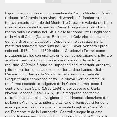
Il grandioso complesso monumentale del Sacro Monte di Varallo
è situato in Valsesia in provincia di Vercelli e fu fondato su un
terrazzamento naturale del Monte Tre Croci per volontà del frate
minore osservante Bernardino Caimi di origini milanesi che, di
ritorno dalla Palestina nel 1491, volle far riprodurre i luoghi sacri
della vita di Cristo (Nazaret, Betlemme, il Calvario), dedicando a
ognuno di essi una cappella. Dopo le prime costruzioni e la
morte del fondatore avvenuta nel 1499, i lavori vennero ripresi
solo nel 1517 e fino al 1529 ebbero Gaudenzio Ferrari come
protagonista che, con una sapiente compenetrazione di pittura e
scultura, realizzò un complesso caratterizzato da un forte
realismo. A Varallo furono poi impegnati altri importanti architetti,
pittori e scultori, quali ad esempio Bernardino Lanino, Giulio
Cesare Luini, Tanzio da Varallo, e dalla seconda metà del
Cinquecento il complesso detto “La Nuova Gerusalemme” si
trasformò secondo le esigenze della Controriforma, sotto il
controllo di San Carlo (1538-1584) e del vescovo di Carlo
Novara Bascapè (1593-1615), in un magnifico spettacolo
unitario destinato al coinvolgimento e all’immedesimazione dei
pellegrini. Architettura, pittura, plastica e urbanistica si fondono
in un’opera eccezionale che fà da modello agli altri Sacri Monti
del Piemonte e della Lombardia. Centrali dunque in questa
opera di rinnovamento sono le accorte regie di San Carlo e di