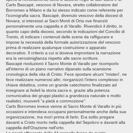
Carlo Bascapè, vescovo di Novara, stretto collaboratore del
Borromeo a Milano e da lui stesso indicato come referente per
l'iconografia sacra. Bascapè, divenuto vescovo della diocesi di
Novara, si interessò ai Sacri Monti di Orta ove finanziò
personalmente una cappella e di Varallo. Rivendicò il diritto, in
quanto capo della diocesi, secondo le indicazioni del Concilio di
Trento, di indicare i contenuti delle scene da raffigurare e
impose la necessità della formale autorizzazione del vescovo
prima di realizzare qualunque costruzione o apparato
decorativo. Il criterio a cui si doveva improntare la narrazione
era la verosimiglianza rispetto alle sacre scritture.
Bascapè rivoluzionò il Sacro Monte di Varallo per ricomporlo
all'interno di un piano narrativo dipanato sulla scansione
cronologica della vita di Cristo. Fece spostare alcuni "misteri', ne
fece realizzare numerosi altri, riorganizzò l'intero complesso in
chiave didattica, come un grande catechismo finalizzato ad
insegnare ai fedeli la storia sacra e, grazie alla potenza
comunicativa dei gruppi plastici a grandezza naturale e molto
realistici, muoverli "a pietà e commozione".
Carlo Borromeo invece venne al Sacro Monte di Varallo in più
occasioni e intendeva occuparsi personalmente anche della sua
organizzazione, ma morì prima di farlo. Era solito pregare
davanti a Cristo morto nella cappella del Sepolcro e davanti alla
cappella dell'Orazione nell'orto.