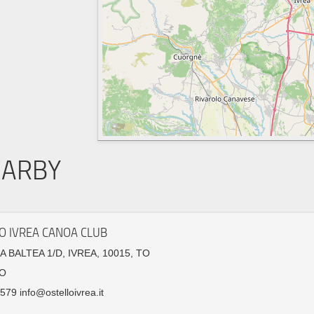
EARBY
O IVREA CANOA CLUB
A BALTEA 1/D, IVREA, 10015, TO
O
79 info@ostelloivrea.it