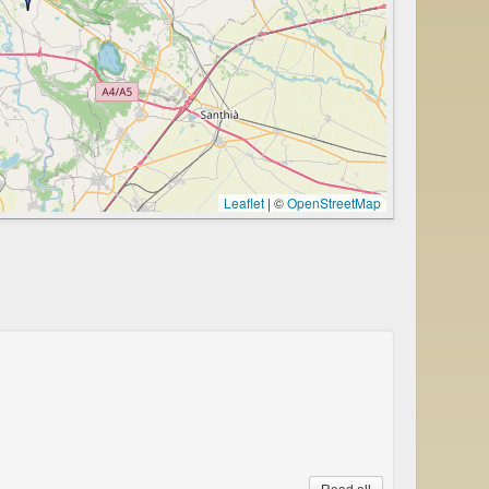
Leaflet
|
©
OpenStreetMap