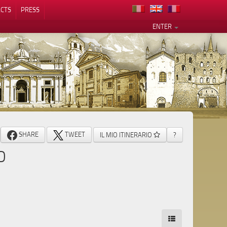
CTS
PRESS
ENTER
SHARE
TWEET
IL MIO ITINERARIO
?
O