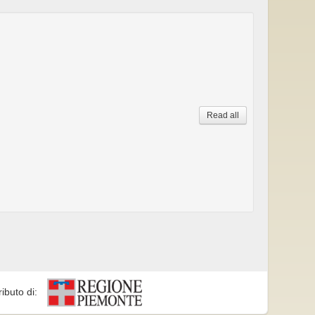
Read all
ributo di: