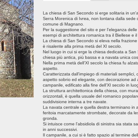
La chiesa di San Secondo si erge solitaria in un'a
Serra Morenica di Ivrea, non lontana dalla sede d
comune di Magnano.
Per la suggestione del sito e per l'eleganza delle
esempi di architettura romanica tra il Biellese e 
La chiesa di San Secondo si eleva nella frazione
è risalente alla prima metà del XI secolo.
Nel luogo in cui si erge la chiesa dedicata a Sa
chiesa più antica, più bassa e a navata unica cost
Nella prima metà dell'XI secolo la chiesa fu alz
aspetto.
Caratterizzata dall'impiego di materiali semplici, q
aspetto sobrio ed elegante, con decorazione ad arch
campanile, edificato alla fine dell'XI secolo in lu
La struttura architettonica della chiesa, con muratu
orizzontali, è quella usuale del romanico popolar
suddivisione interna a tre navate.
La navata centrale e quella destra terminano in al
feritoia marcatamente strombate, decorate da lese
gronda.
Si intuisce come l'absidiola di sinistra sia stata 
in anni successivi.
Il campanile, a cui si è fatto spazio al termine d