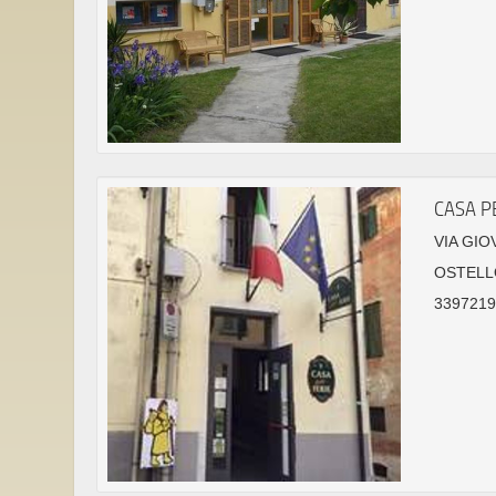
CASA P
VIA GIO
OSTELL
33972190