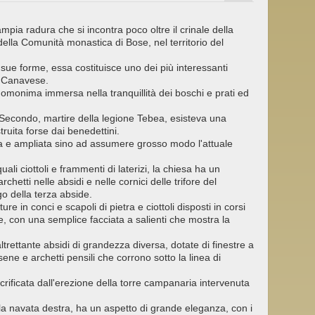
mpia radura che si incontra poco oltre il crinale della
ella Comunità monastica di Bose, nel territorio del
 sue forme, essa costituisce uno dei più interessanti
il Canavese.
 omonima immersa nella tranquillità dei boschi e prati ed
n Secondo, martire della legione Tebea, esisteva una
ruita forse dai benedettini.
ata e ampliata sino ad assumere grosso modo l'attuale
uali ciottoli e frammenti di laterizi, la chiesa ha un
etti nelle absidi e nelle cornici delle trifore del
ogo della terza abside.
re in conci e scapoli di pietra e ciottoli disposti in corsi
e, con una semplice facciata a salienti che mostra la
trettante absidi di grandezza diversa, dotate di finestre a
ne e archetti pensili che corrono sotto la linea di
sacrificata dall'erezione della torre campanaria intervenuta
ella navata destra, ha un aspetto di grande eleganza, con i