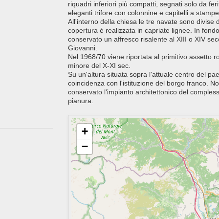
riquadri inferiori più compatti, segnati solo da fer
eleganti trifore con colonnine e capitelli a stampe
All'interno della chiesa le tre navate sono divise da
copertura è realizzata in capriate lignee. In fond
conservato un affresco risalente al XIII o XIV s
Giovanni.
Nel 1968/70 viene riportata al primitivo assetto 
minore del X-XI sec.
Su un'altura situata sopra l'attuale centro del paes
coincidenza con l'istituzione del borgo franco. No
conservato l'impianto architettonico del comple
pianura.
+
−