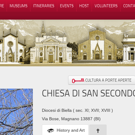
RE
MUSEUMS
ITINERARIES
EVENTS
HOST
VOLUNTEERS
CONTA
Notice at collection
Your Privacy Choices
CULTURA A PORTE APERTE
CHIESA DI SAN SECOND
Diocesi di Biella
( sec. XI; XVII; XVIII )
Via Bose, Magnano 13887 (BI)
History and Art