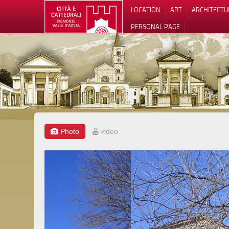
LOCATION
ART
ARCHITECTU
PERSONAL PAGE
Photo
video