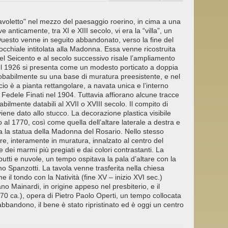
"Tavoletto" nel mezzo del paesaggio roerino, in cima a una
anticamente, tra XI e XIII secolo, vi era la “villa”, un
 Questo venne in seguito abbandonato, verso la fine del
occhiale intitolata alla Madonna. Essa venne ricostruita
del Seicento e al secolo successivo risale l’ampliamento
 nel 1926 si presenta come un modesto porticato a doppia
robabilmente su una base di muratura preesistente, e nel
io è a pianta rettangolare, a navata unica e l’interno
Fedele Finati nel 1904. Tuttavia affiorano alcune tracce
abilmente databili al XVII o XVIII secolo. Il compito di
 viene dato allo stucco. La decorazione plastica visibile
o al 1770, così come quella dell’altare laterale a destra e
va la statua della Madonna del Rosario. Nello stesso
re, interamente in muratura, innalzato al centro del
ne dei marmi più pregiati e dai colori contrastanti. La
 putti e nuvole, un tempo ospitava la pala d’altare con la
no Spanzotti. La tavola venne trasferita nella chiesa
il tondo con la Natività (fine XV – inizio XVI sec.)
ano Mainardi, in origine appeso nel presbiterio, e il
0 ca.), opera di Pietro Paolo Operti, un tempo collocata
abbandono, il bene è stato ripristinato ed è oggi un centro