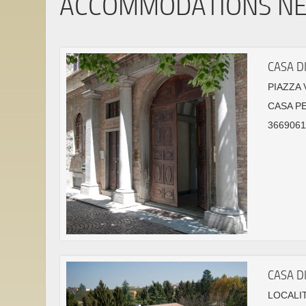
ACCOMMODATIONS N
CASA DI
PIAZZA 
CASA P
36690614
CASA D
LOCALIT