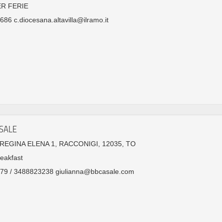
ER FERIE
86 c.diocesana.altavilla@ilramo.it
SALE
EGINA ELENA 1, RACCONIGI, 12035, TO
eakfast
79 / 3488823238 giulianna@bbcasale.com