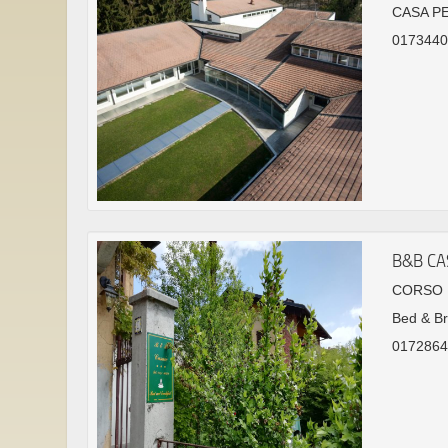
CASA P
01734406
B&B CA
CORSO R
Bed & Br
0172864