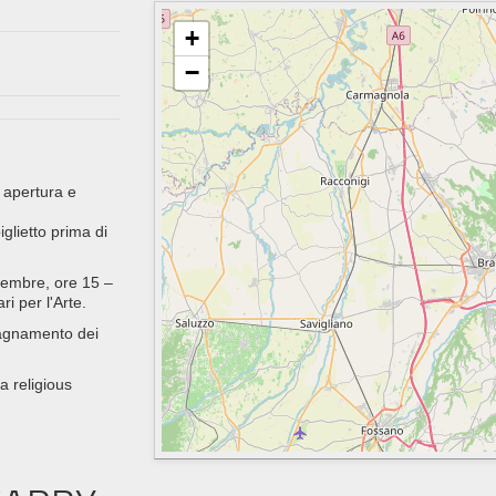
+
−
 apertura e
glietto prima di
tembre, ore 15 –
ri per l'Arte.
mpagnamento dei
a religious