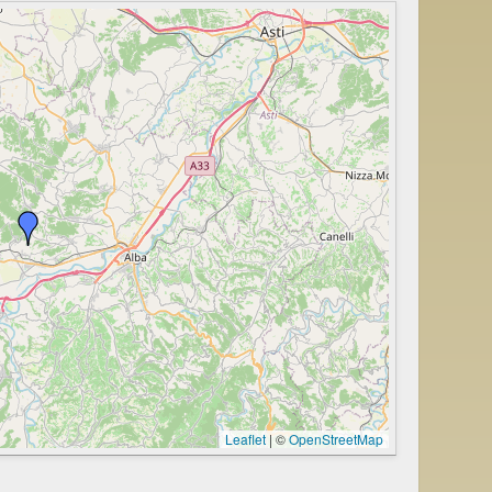
Leaflet
|
©
OpenStreetMap