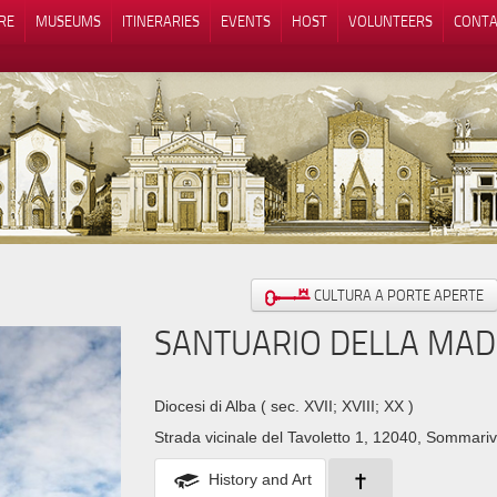
RE
MUSEUMS
ITINERARIES
EVENTS
HOST
VOLUNTEERS
CONTA
Notice at collection
Your Privacy Choices
CULTURA A PORTE APERTE
SANTUARIO DELLA MAD
Diocesi di Alba
( sec. XVII; XVIII; XX )
Strada vicinale del Tavoletto 1, 12040, Sommari
History and Art