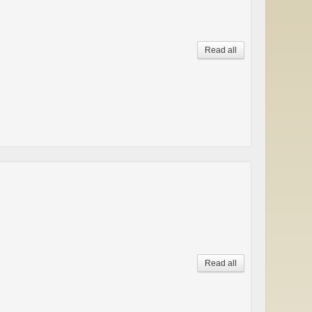
Read all
Read all