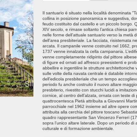
Il santuario è situato nella località denominata 
collina in posizione panoramica e suggestiva, dove 
feudo costituito dal castello e un piccolo borgo.
XIV secolo, e rimase soltanto l’antica chiesa parr
nelle forme dell’attuale santuario verso la metà 
dell’area presbiteriale. La facciata, risistemata
arcata. Il campanile venne costruito nel 1662, p
1737 venne innalzata la cella campanaria. L’edific
venne completamente ridipinto dal pittore albese 
di figure ed ornati ad affresco preesistenti e prob
abbellire e ingentilire le strutture architettoniche
sulle volte della navata centrale è databile intorn
dell’edicola presbiteriale che un tempo accoglie
periodo fu anche costruito il nuovo altare maggio
presbiterio, rivestito con stucchi lucidi a imitazio
cornice, al centro dell’alzata, ornata con teste di
quattrocentesca Pietà attribuita a Giovanni Marti
parrocchiale nel 1962 insieme ad altre opere come 
attribuita alla cerchia del pittore toscano Sebasti
quadro rappresentante San Vincenzo Ferreri (177
sopra l’unico altare laterale. Dopo un periodo di 
culturale e di formazione ambientale.