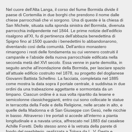
Nel cuore dell’Alta Langa, il corso del fiume Bormida divide il
paese di Cortemilia in due borghi che prendono il nome dalle
chiese parrocchiali che vi sorgono. Una di queste è la chiesa di
San Michele, situata sulla sponda sinistra del Bormida, divenuta
parrocchia indipendente nel 1844. Le prime notizie dell’edificio
risalgono all’XI, fu di pertinenza dell’abbazia benedettina di
Spigno fino al 1500 quando i benedettini lo abbandonarono,
diventando così della comunità. Dell’antico monastero
rimangono i resti delle fondamenta su cui vennero costruiti il
campanile e l’abside della nuova parrocchiale edificata nella
seconda metà del XVI secolo. Essa venne in parte demolita, in
seguito anche all’inondazione della Bormida, per lasciare spazio
all’attuale edificio costruito nel 1878, su progetto del doglianese
Giovanni Battista Schellino. La facciata, completata nel 1885
come mostra la data sopra il portale centrale, è suddivisa in due
ordini da una trabeazione aggettante e sormontata da un
timpano. Ciascun ordine è a sua volta ripartito da lesene e
semicolonne classicheggianti, entro cui sono collocate le statue
in terracotta della Fede e della Religione, nelle arcate in alto, e
quelle della Madonna e di San Giuseppe con Gesù, nelle nicchie
in basso. Attraverso i tre portali si accede all’interno a pianta
longitudinale e a navata unica, affrescato nel 1883 dal casalese
Achille Foretti. Dello stesso anno è la vetrata della parete di
fondo del presbiterio, realizzata a Tolosa da L. V. Gesta e