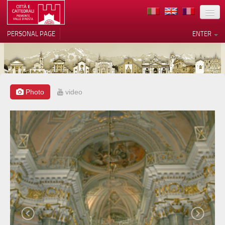
LOCATION
PERSONAL PAGE
ENTER
ART
ARCHITECTURE
MUSEUMS
Photo
video
Your Privacy Choices
ITINERARIES
Notice at collection
EVENTS
HOST
VOLUNTEERS
CONTACTS
PRESS