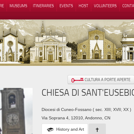
RE
MUSEUMS
ITINERARIES
EVENTS
HOST
VOLUNTEERS
CONTA
Notice at collection
Your Privacy Choices
CULTURA A PORTE APERTE
CHIESA DI SANT'EUSEBI
Diocesi di Cuneo-Fossano
( sec. XIII; XVII; XX )
Via Soprana 4, 12010, Andonno, CN
History and Art