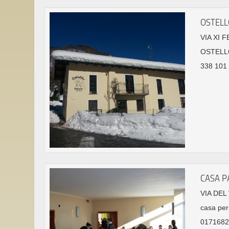
OSTELL
VIA XI 
OSTELL
338 101 
CASA P
VIA DEL
casa per 
01716822