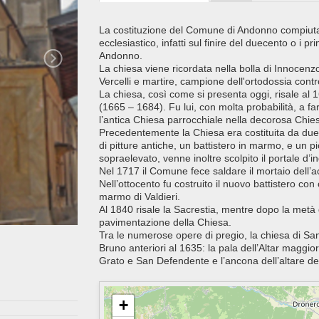
La costituzione del Comune di Andonno compiutas
ecclesiastico, infatti sul finire del duecento o i p
Andonno.
La chiesa viene ricordata nella bolla di Innocen
Vercelli e martire, campione dell'ortodossia contr
La chiesa, così come si presenta oggi, risale al 
(1665 – 1684). Fu lui, con molta probabilità, a fa
l’antica Chiesa parrocchiale nella decorosa Chies
Precedentemente la Chiesa era costituita da due 
di pitture antiche, un battistero in marmo, e un p
sopraelevato, venne inoltre scolpito il portale d
Nel 1717 il Comune fece saldare il mortaio dell’
Nell’ottocento fu costruito il nuovo battistero con
marmo di Valdieri.
Al 1840 risale la Sacrestia, mentre dopo la metà 
pavimentazione della Chiesa.
Tra le numerose opere di pregio, la chiesa di San
Bruno anteriori al 1635: la pala dell’Altar magg
Grato e San Defendente e l’ancona dell’altare del
+