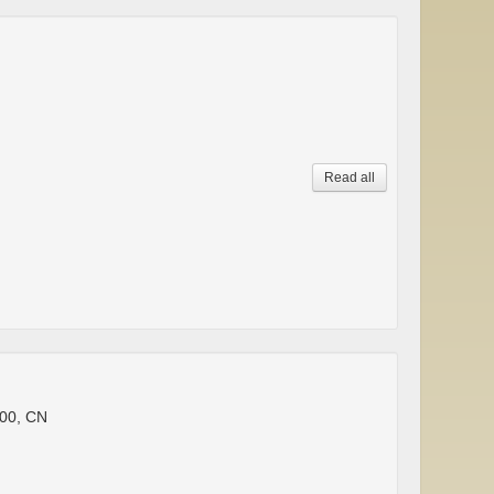
Read all
00, CN