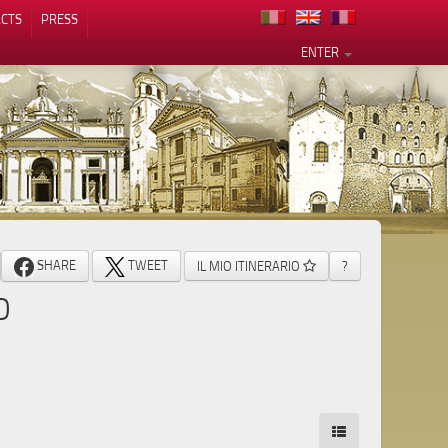
CTS
PRESS
ENTER
SHARE
TWEET
IL MIO ITINERARIO
?
O