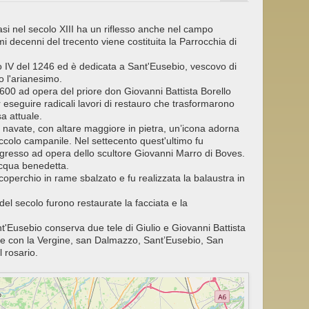
i nel secolo XIII ha un riflesso anche nel campo
rimi decenni del trecento viene costituita la Parrocchia di
zo IV del 1246 ed è dedicata a Sant'Eusebio, vescovo di
o l'arianesimo.
1600 ad opera del priore don Giovanni Battista Borello
r eseguire radicali lavori di restauro che trasformarono
a attuale.
navate, con altare maggiore in pietra, un’icona adorna
iccolo campanile. Nel settecento quest'ultimo fu
’ingresso ad opera dello scultore Giovanni Marro di Boves.
acqua benedetta.
 coperchio in rame sbalzato e fu realizzata la balaustra in
del secolo furono restaurate la facciata e la
t'Eusebio conserva due tele di Giulio e Giovanni Battista
iore con la Vergine, san Dalmazzo, Sant’Eusebio, San
 rosario.