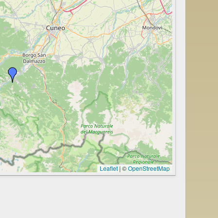
Leaflet
|
©
OpenStreetMap