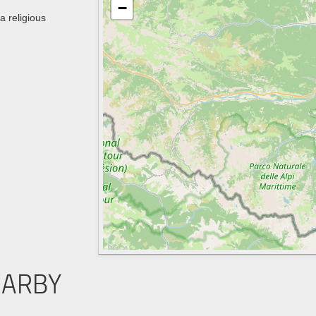
−
a religious
EARBY