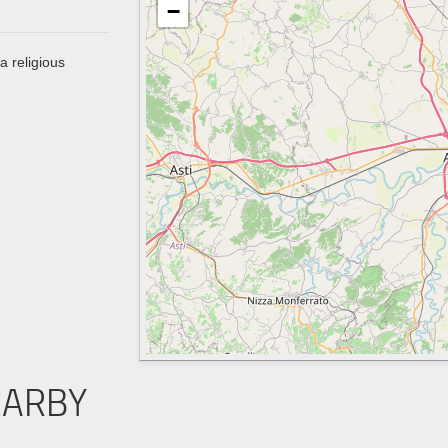
−
a religious
EARBY