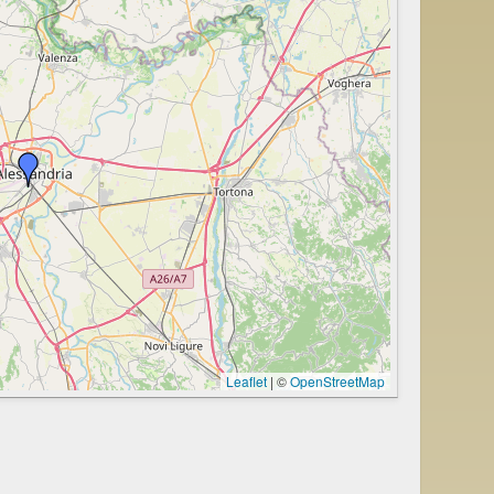
Leaflet
|
©
OpenStreetMap