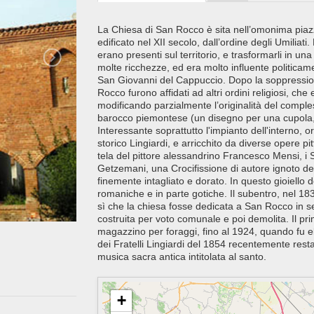
La Chiesa di San Rocco è sita nell’omonima piazza 
edificato nel XII secolo, dall’ordine degli Umiliat
erano presenti sul territorio, e trasformarli in una 
molte ricchezze, ed era molto influente politic
San Giovanni del Cappuccio. Dopo la soppressione 
Rocco furono affidati ad altri ordini religiosi, che
modificando parzialmente l’originalità del comples
barocco piemontese (un disegno per una cupola, 
Interessante soprattutto l'impianto dell'interno, or
storico Lingiardi, e arricchito da diverse opere 
tela del pittore alessandrino Francesco Mensi, i 
Getzemani, una Crocifissione di autore ignoto del
finemente intagliato e dorato. In questo gioiello 
romaniche e in parte gotiche. Il subentro, nel 18
sì che la chiesa fosse dedicata a San Rocco in s
costruita per voto comunale e poi demolita. Il prim
magazzino per foraggi, fino al 1924, quando fu el
dei Fratelli Lingiardi del 1854 recentemente res
musica sacra antica intitolata al santo.
+