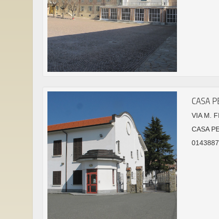
CASA P
VIA M. 
CASA P
01438878