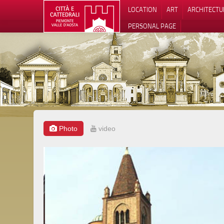
LOCATION
ART
ARCHITECTU
PERSONAL PAGE
Photo
video