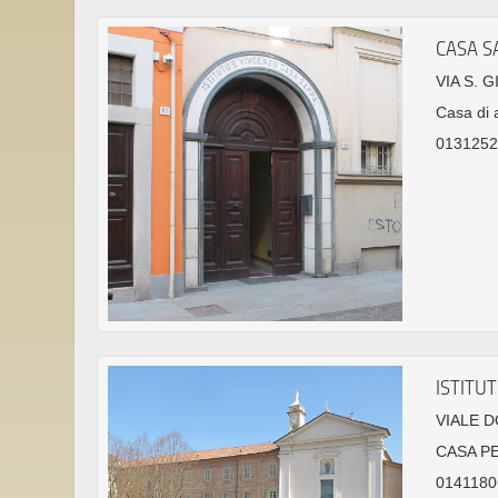
CASA S
VIA S. 
Casa di 
0131252
ISTITU
VIALE D
CASA P
0141180