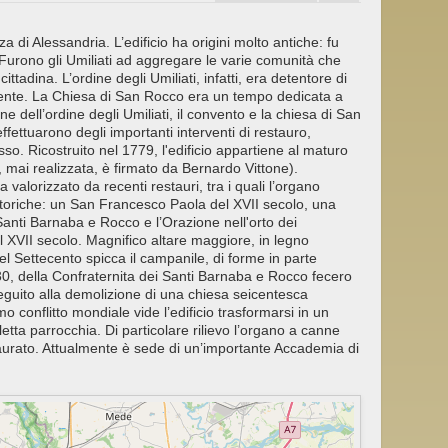
di Alessandria. L’edificio ha origini molto antiche: fu
i. Furono gli Umiliati ad aggregare le varie comunità che
cittadina. L’ordine degli Umiliati, infatti, era detentore di
amente. La Chiesa di San Rocco era un tempo dedicata a
dell’ordine degli Umiliati, il convento e la chiesa di San
 effettuarono degli importanti interventi di restauro,
so. Ricostruito nel 1779, l'edificio appartiene al maturo
mai realizzata, è firmato da Bernardo Vittone).
a valorizzato da recenti restauri, tra i quali l’organo
pittoriche: un San Francesco Paola del XVII secolo, una
Santi Barnaba e Rocco e l’Orazione nell'orto dei
 XVII secolo. Magnifico altare maggiore, in legno
del Settecento spicca il campanile, di forme in parte
30, della Confraternita dei Santi Barnaba e Rocco fecero
eguito alla demolizione di una chiesa seicentesca
o conflitto mondiale vide l’edificio trasformarsi in un
etta parrocchia. Di particolare rilievo l’organo a canne
taurato. Attualmente è sede di un’importante Accademia di