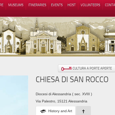
RE
MUSEUMS
ITINERARIES
EVENTS
HOST
VOLUNTEERS
CONTA
Notice at collection
Your Privacy Choices
CULTURA A PORTE APERTE
CHIESA DI SAN ROCCO
Diocesi di Alessandria
( sec. XVIII )
Via Palestro, 15121 Alessandria
History and Art