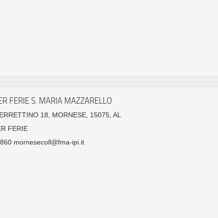
ER FERIE S. MARIA MAZZARELLO
FERRETTINO 18, MORNESE, 15075, AL
ER FERIE
60 mornesecoll@fma-ipi.it