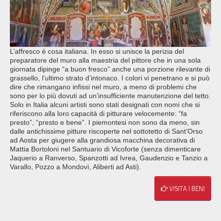
L’affresco è cosa italiana. In esso si unisce la perizia del
preparatore del muro alla maestria del pittore che in una sola
giornata dipinge “a buon fresco” anche una porzione rilevante di
grassello, l’ultimo strato d’intonaco. I colori vi penetrano e si può
dire che rimangano infissi nel muro, a meno di problemi che
sono per lo più dovuti ad un’insufficiente manutenzione del tetto.
Solo in Italia alcuni artisti sono stati designati con nomi che si
riferiscono alla loro capacità di pitturare velocemente: “fa
presto”, “presto e bene”. I piemontesi non sono da meno, sin
dalle antichissime pitture riscoperte nel sottotetto di Sant’Orso
ad Aosta per giugere alla grandiosa macchina decorativa di
Mattia Bortoloni nel Santuario di Vicoforte (senza dimenticare
Jaquerio a Ranverso, Spanzotti ad Ivrea, Gaudenzio e Tanzio a
Varallo, Pozzo a Mondovì, Aliberti ad Asti).
VISITA I BENI