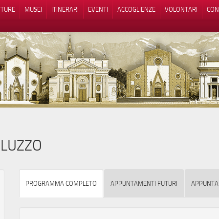
TTURE
MUSEI
ITINERARI
EVENTI
ACCOGLIENZE
VOLONTARI
CON
iva sulla raccolta
Le tue preferenze relative alla priva
ALUZZO
PROGRAMMA COMPLETO
APPUNTAMENTI FUTURI
APPUNTA