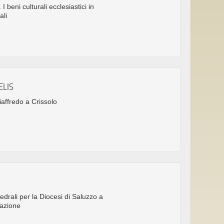
 beni culturali ecclesiastici in
ali
ELIS
iaffredo a Crissolo
tedrali per la Diocesi di Saluzzo a
tazione