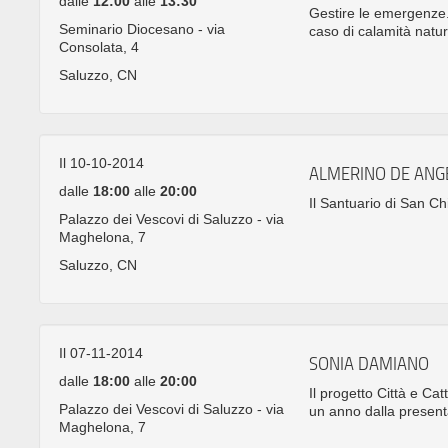
dalle
12:00
alle
13:30
Gestire le emergenze. I
Seminario Diocesano - via
caso di calamità natur
Consolata, 4
Saluzzo, CN
Il 10-10-2014
ALMERINO DE ANG
dalle
18:00
alle
20:00
Il Santuario di San Ch
Palazzo dei Vescovi di Saluzzo - via
Maghelona, 7
Saluzzo, CN
Il 07-11-2014
SONIA DAMIANO
dalle
18:00
alle
20:00
Il progetto Città e Cat
Palazzo dei Vescovi di Saluzzo - via
un anno dalla presen
Maghelona, 7