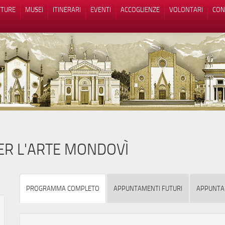
TTURE
MUSEI
ITINERARI
EVENTI
ACCOGLIENZE
VOLONTARI
CON
iva sulla raccolta
Le tue preferenze relative alla priva
PER L'ARTE MONDOVÌ
PROGRAMMA COMPLETO
APPUNTAMENTI FUTURI
APPUNTA