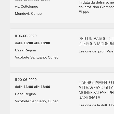
In data da definire, n
via Cottolengo
dal prof. don Giampao
Filippo
Mondovì, Cuneo
Il 06-06-2020
PER UN BAROCCO 
dalle
16:00
alle
18:00
DI EPOCA MODERN
Casa Regina
Lezione del prof. Valer
Vicoforte Santuario, Cuneo
Il 20-06-2020
L'ABBIGLIAMENTO E
dalle
16:00
alle
18:00
ATTRAVERSO GLI A
MONREGALESE: PE
Casa Regina
RAGIONATA
Vicoforte Santuario, Cuneo
Lezione della dott. D