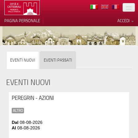
TERRITORIO
PAGINA PERSONALE
ACCEDI
ARTE
ARCHITETTURE
MUSEI
Le tue preferenze relative alla
EVENTI NUOVI
EVENTI PASSATI
privacy
ITINERARI
Informativa sulla raccolta
EVENTI
EVENTI NUOVI
ACCOGLIENZE
PEREGRIN - AZIONI
VOLONTARI
ALTRO
CONTATTI
Dal
08-08-2026
Al
08-08-2026
PRESS