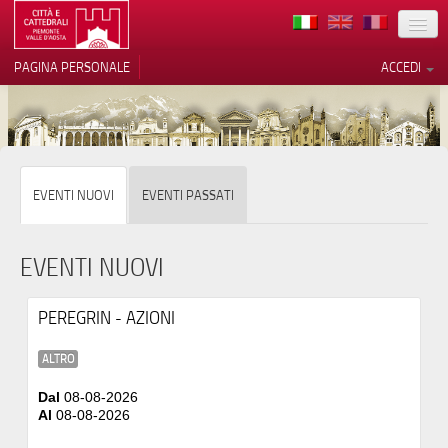
TERRITORIO
PAGINA PERSONALE
ACCEDI
ARTE
ARCHITETTURE
MUSEI
Le tue preferenze relative alla
EVENTI NUOVI
EVENTI PASSATI
privacy
ITINERARI
Informativa sulla raccolta
EVENTI
EVENTI NUOVI
ACCOGLIENZE
PEREGRIN - AZIONI
VOLONTARI
ALTRO
CONTATTI
Dal
08-08-2026
Al
08-08-2026
PRESS