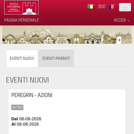
TERRITORIO
PAGINA PERSONALE
ACCEDI
ARTE
ARCHITETTURE
MUSEI
Le tue preferenze relative alla
EVENTI NUOVI
EVENTI PASSATI
privacy
ITINERARI
Informativa sulla raccolta
EVENTI
EVENTI NUOVI
ACCOGLIENZE
PEREGRIN - AZIONI
VOLONTARI
ALTRO
CONTATTI
Dal
08-08-2026
Al
08-08-2026
PRESS