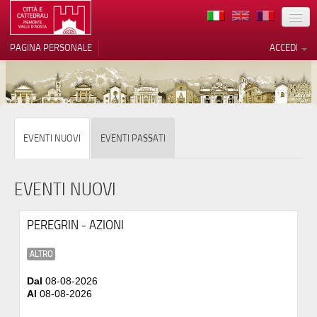
TERRITORIO
PAGINA PERSONALE
ACCEDI
ARTE
ARCHITETTURE
MUSEI
Le tue preferenze relative alla
EVENTI NUOVI
EVENTI PASSATI
privacy
ITINERARI
Informativa sulla raccolta
EVENTI
EVENTI NUOVI
ACCOGLIENZE
PEREGRIN - AZIONI
VOLONTARI
ALTRO
CONTATTI
Dal
08-08-2026
Al
08-08-2026
PRESS