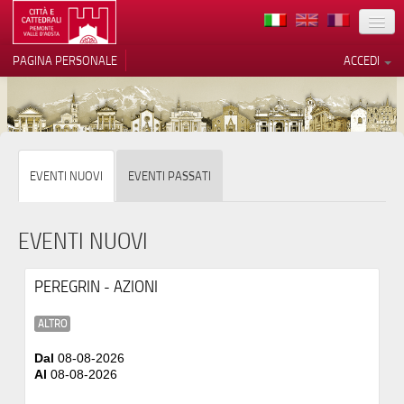
TERRITORIO
PAGINA PERSONALE
ACCEDI
ARTE
ARCHITETTURE
MUSEI
Le tue preferenze relative alla
EVENTI NUOVI
EVENTI PASSATI
privacy
ITINERARI
Informativa sulla raccolta
EVENTI
EVENTI NUOVI
ACCOGLIENZE
PEREGRIN - AZIONI
VOLONTARI
ALTRO
CONTATTI
Dal
08-08-2026
Al
08-08-2026
PRESS