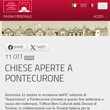
TERRITORIO
PAGINA PERSONALE
ACCEDI
ARTE
ARCHITETTURE
MUSEI
Le tue preferenze relative alla
SHARE
TWEET
privacy
ITINERARI
11 OTT
Informativa sulla raccolta
ALTRO
EVENTI
CHIESE APERTE A
ACCOGLIENZE
PONTECURONE
VOLONTARI
CONTATTI
Domenica 11 ottobre in occasione dell’8^ edizione di
“Autunniamo” a Pontecurone (rinviata a questo fine settimana a
PRESS
causa del maltempo), l'Ufficio Beni Culturali della Diocesi di
Tortona, in collaborazione con la Società Italiana per la