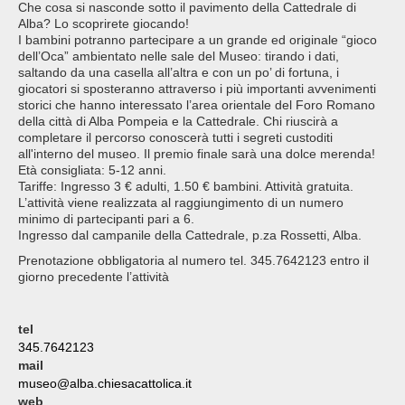
Che cosa si nasconde sotto il pavimento della Cattedrale di
Alba? Lo scoprirete giocando!
I bambini potranno partecipare a un grande ed originale “gioco
dell’Oca” ambientato nelle sale del Museo: tirando i dati,
saltando da una casella all’altra e con un po’ di fortuna, i
giocatori si sposteranno attraverso i più importanti avvenimenti
storici che hanno interessato l’area orientale del Foro Romano
della città di Alba Pompeia e la Cattedrale. Chi riuscirà a
completare il percorso conoscerà tutti i segreti custoditi
all'interno del museo. Il premio finale sarà una dolce merenda!
Età consigliata: 5-12 anni.
Tariffe: Ingresso 3 € adulti, 1.50 € bambini. Attività gratuita.
L’attività viene realizzata al raggiungimento di un numero
minimo di partecipanti pari a 6.
Ingresso dal campanile della Cattedrale, p.za Rossetti, Alba.
Prenotazione obbligatoria al numero tel. 345.7642123 entro il
giorno precedente l’attività
tel
345.7642123
mail
museo@alba.chiesacattolica.it
web