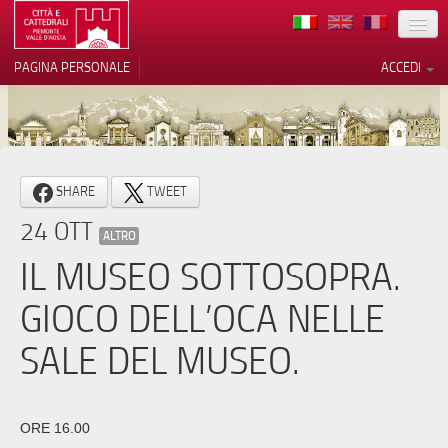
TERRITORIO
PAGINA PERSONALE
ACCEDI
ARTE
ARCHITETTURE
MUSEI
Le tue preferenze relative alla
SHARE
TWEET
privacy
ITINERARI
24 OTT
Informativa sulla raccolta
ALTRO
EVENTI
IL MUSEO SOTTOSOPRA.
ACCOGLIENZE
GIOCO DELL’OCA NELLE
VOLONTARI
SALE DEL MUSEO.
CONTATTI
PRESS
ORE 16.00