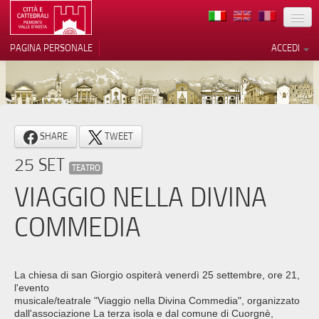
TERRITORIO
PAGINA PERSONALE
ACCEDI
ARTE
ARCHITETTURE
MUSEI
Le tue preferenze relative alla
SHARE
TWEET
privacy
ITINERARI
25 SET
Informativa sulla raccolta
TEATRO
EVENTI
VIAGGIO NELLA DIVINA
ACCOGLIENZE
COMMEDIA
VOLONTARI
CONTATTI
La chiesa di san Giorgio ospiterà venerdì 25 settembre, ore 21,
l'evento
PRESS
musicale/teatrale "Viaggio nella Divina Commedia", organizzato
dall'associazione La terza isola e dal comune di Cuorgnè,