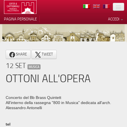
TERRITORIO
PAGINA PERSONALE
ACCEDI
ARTE
ARCHITETTURE
MUSEI
Le tue preferenze relative alla
SHARE
TWEET
privacy
ITINERARI
12 SET
Informativa sulla raccolta
MUSICA
EVENTI
OTTONI ALL'OPERA
ACCOGLIENZE
VOLONTARI
Concerto del Bb Brass Quintett
All'interno della rassegna "800 in Musica" dedicata all'arch.
CONTATTI
Alessandro Antonelli
PRESS
tel