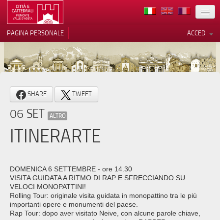
TERRITORIO
PAGINA PERSONALE
ACCEDI
ARTE
ARCHITETTURE
MUSEI
Le tue preferenze relative alla
SHARE
TWEET
privacy
ITINERARI
06 SET
Informativa sulla raccolta
ALTRO
EVENTI
ITINERARTE
ACCOGLIENZE
VOLONTARI
DOMENICA 6 SETTEMBRE - ore 14.30
VISITA GUIDATA A RITMO DI RAP E SFRECCIANDO SU
CONTATTI
VELOCI MONOPATTINI!
Rolling Tour: originale visita guidata in monopattino tra le più
importanti opere e monumenti del paese.
PRESS
Rap Tour: dopo aver visitato Neive, con alcune parole chiave,