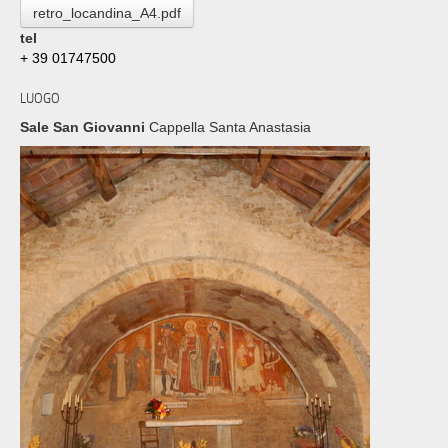
retro_locandina_A4.pdf
tel
+ 39 01747500
LUOGO
Sale San Giovanni
Cappella Santa Anastasia