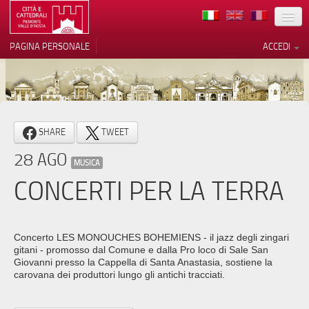
TERRITORIO
PAGINA PERSONALE
ACCEDI
ARTE
ARCHITETTURE
MUSEI
Le tue preferenze relative alla
SHARE
TWEET
privacy
ITINERARI
28 AGO
Informativa sulla raccolta
MUSICA
EVENTI
CONCERTI PER LA TERRA
ACCOGLIENZE
VOLONTARI
Concerto LES MONOUCHES BOHEMIENS - il jazz degli zingari
gitani - promosso dal Comune e dalla Pro loco di Sale San
CONTATTI
Giovanni presso la Cappella di Santa Anastasia, sostiene la
carovana dei produttori lungo gli antichi tracciati.
PRESS