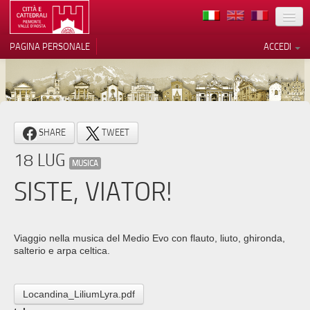
TERRITORIO
PAGINA PERSONALE
ACCEDI
ARTE
ARCHITETTURE
MUSEI
Le tue preferenze relative alla
SHARE
TWEET
privacy
ITINERARI
18 LUG
Informativa sulla raccolta
MUSICA
EVENTI
SISTE, VIATOR!
ACCOGLIENZE
VOLONTARI
Viaggio nella musica del Medio Evo con flauto, liuto, ghironda,
salterio e arpa celtica.
CONTATTI
PRESS
Locandina_LiliumLyra.pdf