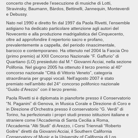
concerto che prevede l’esecuzione di musiche di Lotti,
Stravinsky, Baumann, Bàrdos, Bettinelli, Jannequin, Monteverdi
e Debussy.
Nato nel 1990 e diretto fin dal 1997 da Paola Rivetti, l’ensemble
astigiano ha dedicato particolare attenzione agli autori del
Novecento e alla produzione madrigalistica del Cinquecento,
oltre ad approfondire il repertorio sacro e profano,
prevalentemente a cappella, del periodo rinascimentale,
barocco e contemporaneo. Ha ottenuto nel 2004 la Fascia Oro
(primo premio) al XXII Concorso Nazionale “F. Gaffurio” di
Quartiano (LO) presieduto dal M.° Giovanni Acciai, nella sezione
Polifonia. Nel giugno 2005 ha ottenuto il terzo premio al 40°
concorso nazionale “Città di Vittorio Veneto”, categoria
straordinaria per gruppi vocali. Nell’agosto 2007 è stato
premiato nell’ambito del 24° concorso polifonico nazionale
“Guido d’Arezzo” con il terzo premio.
Paola Rivetti si è diplomata in pianoforte presso il Conservatorio
“N. Paganini” di Genova, in Musica Corale e Direzione di Coro e
in Direzione d’Orchestra presso il conservatorio “G. Verdi” di
Torino, ha perfezionato i propri studi presso istituzioni italiane e
straniere come l’Accademia di Santa Cecilia a Roma,
l’Accademia “Alti Studi” di Arezzo, i Corsi Triennali “Roberto
Goitre” diretti da Giovanni Acciai, il Southern California
Conservatory of Music e la University of California di Los