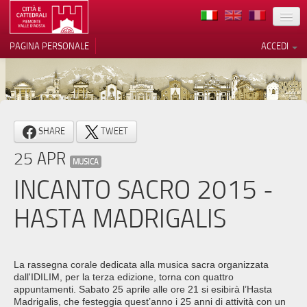
TERRITORIO
PAGINA PERSONALE
ACCEDI
ARTE
ARCHITETTURE
MUSEI
Le tue preferenze relative alla
SHARE
TWEET
privacy
ITINERARI
25 APR
Informativa sulla raccolta
MUSICA
EVENTI
INCANTO SACRO 2015 -
ACCOGLIENZE
HASTA MADRIGALIS
VOLONTARI
CONTATTI
La rassegna corale dedicata alla musica sacra organizzata
dall'IDILIM, per la terza edizione, torna con quattro
PRESS
appuntamenti. Sabato 25 aprile alle ore 21 si esibirà l’Hasta
Madrigalis, che festeggia quest’anno i 25 anni di attività con un