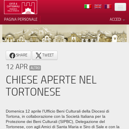
TERRITORIO
PAGINA PERSONALE
ACCEDI
ARTE
ARCHITETTURE
MUSEI
Le tue preferenze relative alla
SHARE
TWEET
privacy
ITINERARI
12 APR
Informativa sulla raccolta
ALTRO
EVENTI
CHIESE APERTE NEL
ACCOGLIENZE
TORTONESE
VOLONTARI
CONTATTI
Domenica 12 aprile l'Ufficio Beni Culturali della Diocesi di
Tortona, in collaborazione con la Società Italiana per la
PRESS
Protezione dei Beni Culturali (SIPBC), Delegazione del
Tortonese, con agli Amici di Santa Maria e Siro di Sale e con la