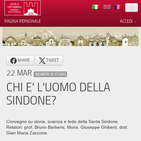
TERRITORIO
PAGINA PERSONALE
ACCEDI
ARTE
ARCHITETTURE
MUSEI
Le tue preferenze relative alla
SHARE
TWEET
privacy
ITINERARI
22 MAR
Informativa sulla raccolta
INCONTRI DI STUDIO
EVENTI
CHI E' L'UOMO DELLA
ACCOGLIENZE
SINDONE?
VOLONTARI
CONTATTI
Convegno su storia, scienza e fede della Santa Sindone.
Relatori: prof. Bruno Barberis, Mons. Giuseppe Ghiberti, dott.
PRESS
Gian Maria Zaccone.