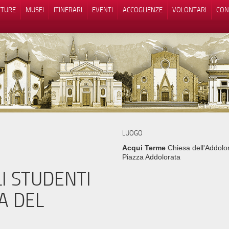
TTURE
MUSEI
ITINERARI
EVENTI
ACCOGLIENZE
VOLONTARI
CON
iva sulla raccolta
Le tue preferenze relative alla priva
LUOGO
Acqui Terme
Chiesa dell'Addolor
Piazza Addolorata
I STUDENTI
A DEL