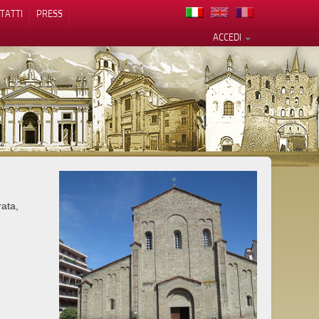
TATTI
PRESS
ACCEDI
cy
ata,