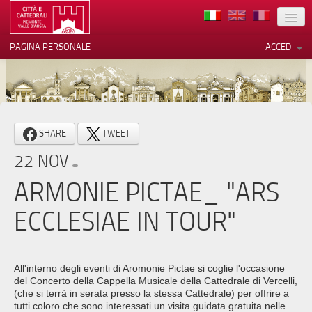
TERRITORIO
PAGINA PERSONALE
ACCEDI
ARTE
ARCHITETTURE
MUSEI
Le tue preferenze relative alla
SHARE
TWEET
privacy
ITINERARI
22 NOV
Informativa sulla raccolta
EVENTI
ARMONIE PICTAE_ "ARS
ACCOGLIENZE
ECCLESIAE IN TOUR"
VOLONTARI
CONTATTI
All'interno degli eventi di Aromonie Pictae si coglie l'occasione
del Concerto della Cappella Musicale della Cattedrale di Vercelli,
PRESS
(che si terrà in serata presso la stessa Cattedrale) per offrire a
tutti coloro che sono interessati un visita guidata gratuita nelle