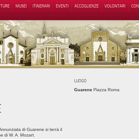
TTURE
MUSEI
ITINERARI
EVENTI
ACCOGLIENZE
VOLONTARI
CON
iva sulla raccolta
Le tue preferenze relative alla priva
LUOGO
Guarene
Piazza Roma
E
Annunziata di Guarene si terrà il
he di W. A. Mozart.