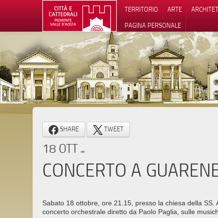
TERRITORIO
ARTE
ARCHITE
PAGINA PERSONALE
Informat
SHARE
TWEET
18 OTT
CONCERTO A GUAREN
Sabato 18 ottobre, ore 21.15, presso la chiesa della SS. 
concerto orchestrale diretto da Paolo Paglia, sulle music