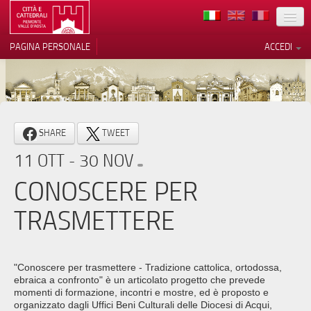
TERRITORIO
PAGINA PERSONALE
ACCEDI
ARTE
ARCHITETTURE
MUSEI
Le tue preferenze relative alla
SHARE
TWEET
privacy
ITINERARI
11 OTT - 30 NOV
Informativa sulla raccolta
EVENTI
CONOSCERE PER
ACCOGLIENZE
TRASMETTERE
VOLONTARI
CONTATTI
"Conoscere per trasmettere - Tradizione cattolica, ortodossa,
ebraica a confronto" è un articolato progetto che prevede
PRESS
momenti di formazione, incontri e mostre, ed è proposto e
organizzato dagli Uffici Beni Culturali delle Diocesi di Acqui,