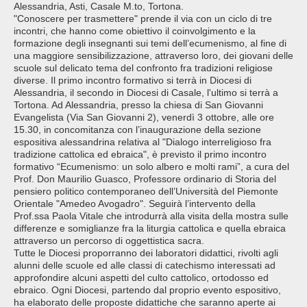
Alessandria, Asti, Casale M.to, Tortona.
"Conoscere per trasmettere" prende il via con un ciclo di tre
incontri, che hanno come obiettivo il coinvolgimento e la
formazione degli insegnanti sui temi dell’ecumenismo, al fine di
una maggiore sensibilizzazione, attraverso loro, dei giovani delle
scuole sul delicato tema del confronto fra tradizioni religiose
diverse. Il primo incontro formativo si terrà in Diocesi di
Alessandria, il secondo in Diocesi di Casale, l'ultimo si terrà a
Tortona. Ad Alessandria, presso la chiesa di San Giovanni
Evangelista (Via San Giovanni 2), venerdì 3 ottobre, alle ore
15.30, in concomitanza con l’inaugurazione della sezione
espositiva alessandrina relativa al "Dialogo interreligioso fra
tradizione cattolica ed ebraica", è previsto il primo incontro
formativo “Ecumenismo: un solo albero e molti rami”, a cura del
Prof. Don Maurilio Guasco, Professore ordinario di Storia del
pensiero politico contemporaneo dell’Università del Piemonte
Orientale "Amedeo Avogadro". Seguirà l’intervento della
Prof.ssa Paola Vitale che introdurrà alla visita della mostra sulle
differenze e somiglianze fra la liturgia cattolica e quella ebraica
attraverso un percorso di oggettistica sacra.
Tutte le Diocesi proporranno dei laboratori didattici, rivolti agli
alunni delle scuole ed alle classi di catechismo interessati ad
approfondire alcuni aspetti del culto cattolico, ortodosso ed
ebraico. Ogni Diocesi, partendo dal proprio evento espositivo,
ha elaborato delle proposte didattiche che saranno aperte ai