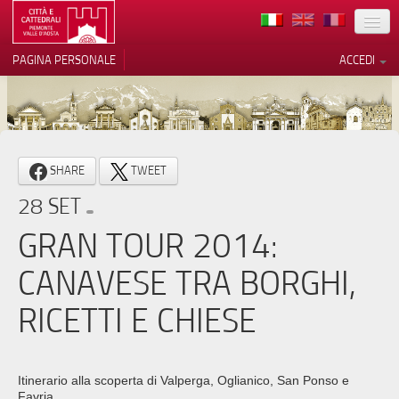
TERRITORIO
PAGINA PERSONALE
ACCEDI
ARTE
ARCHITETTURE
MUSEI
Le tue preferenze relative alla
SHARE
TWEET
privacy
ITINERARI
28 SET
Informativa sulla raccolta
EVENTI
GRAN TOUR 2014:
ACCOGLIENZE
CANAVESE TRA BORGHI,
VOLONTARI
RICETTI E CHIESE
CONTATTI
PRESS
Itinerario alla scoperta di Valperga, Oglianico, San Ponso e
Favria