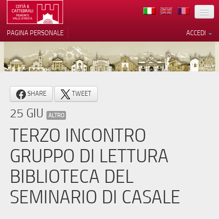
TERRITORIO
PAGINA PERSONALE
ACCEDI
ARTE
ARCHITETTURE
MUSEI
Le tue preferenze relative alla
SHARE
TWEET
privacy
ITINERARI
25 GIU
Informativa sulla raccolta
ALTRO
EVENTI
TERZO INCONTRO
ACCOGLIENZE
GRUPPO DI LETTURA
VOLONTARI
BIBLIOTECA DEL
CONTATTI
SEMINARIO DI CASALE
PRESS