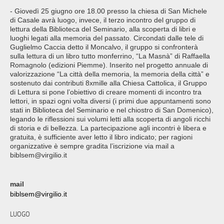
- Giovedì 25 giugno ore 18.00 presso la chiesa di San Michele
di Casale avrà luogo, invece, il terzo incontro del gruppo di
lettura della Biblioteca del Seminario, alla scoperta di libri e
luoghi legati alla memoria del passato. Circondati dalle tele di
Guglielmo Caccia detto il Moncalvo, il gruppo si confronterà
sulla lettura di un libro tutto monferrino, “La Masnà” di Raffaella
Romagnolo (edizioni Piemme). Inserito nel progetto annuale di
valorizzazione “La città della memoria, la memoria della città” e
sostenuto dai contributi 8xmille alla Chiesa Cattolica, il Gruppo
di Lettura si pone l’obiettivo di creare momenti di incontro tra
lettori, in spazi ogni volta diversi (i primi due appuntamenti sono
stati in Biblioteca del Seminario e nel chiostro di San Domenico),
legando le riflessioni sui volumi letti alla scoperta di angoli ricchi
di storia e di bellezza. La partecipazione agli incontri è libera e
gratuita, è sufficiente aver letto il libro indicato; per ragioni
organizzative è sempre gradita l’iscrizione via mail a
biblsem@virgilio.it
mail
biblsem@virgilio.it
LUOGO