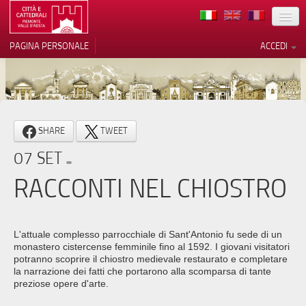
TERRITORIO
PAGINA PERSONALE
ACCEDI
ARTE
ARCHITETTURE
MUSEI
Le tue preferenze relative alla
SHARE
TWEET
privacy
ITINERARI
07 SET
Informativa sulla raccolta
EVENTI
RACCONTI NEL CHIOSTRO
ACCOGLIENZE
VOLONTARI
L'attuale complesso parrocchiale di Sant'Antonio fu sede di un
monastero cistercense femminile fino al 1592. I giovani visitatori
CONTATTI
potranno scoprire il chiostro medievale restaurato e completare
la narrazione dei fatti che portarono alla scomparsa di tante
preziose opere d'arte.
PRESS