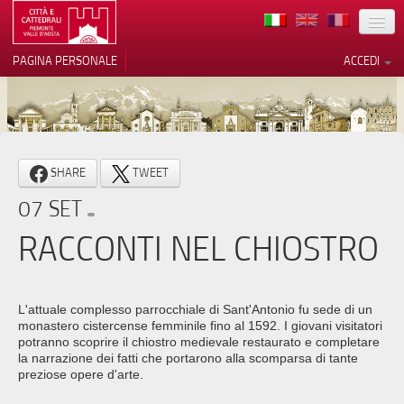
TERRITORIO
PAGINA PERSONALE
ACCEDI
ARTE
ARCHITETTURE
MUSEI
Le tue preferenze relative alla
SHARE
TWEET
privacy
ITINERARI
07 SET
Informativa sulla raccolta
EVENTI
RACCONTI NEL CHIOSTRO
ACCOGLIENZE
VOLONTARI
L'attuale complesso parrocchiale di Sant'Antonio fu sede di un
monastero cistercense femminile fino al 1592. I giovani visitatori
CONTATTI
potranno scoprire il chiostro medievale restaurato e completare
la narrazione dei fatti che portarono alla scomparsa di tante
preziose opere d'arte.
PRESS