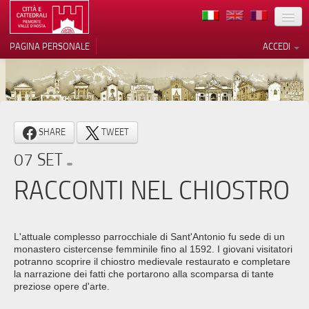
TERRITORIO
PAGINA PERSONALE
ACCEDI
ARTE
ARCHITETTURE
MUSEI
Le tue preferenze relative alla
SHARE
TWEET
privacy
ITINERARI
07 SET
Informativa sulla raccolta
EVENTI
RACCONTI NEL CHIOSTRO
ACCOGLIENZE
VOLONTARI
L'attuale complesso parrocchiale di Sant'Antonio fu sede di un
monastero cistercense femminile fino al 1592. I giovani visitatori
CONTATTI
potranno scoprire il chiostro medievale restaurato e completare
la narrazione dei fatti che portarono alla scomparsa di tante
preziose opere d'arte.
PRESS