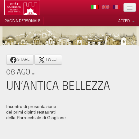
TERRITORIO
PAGINA PERSONALE
ACCEDI
ARTE
ARCHITETTURE
MUSEI
Le tue preferenze relative alla
SHARE
TWEET
privacy
ITINERARI
08 AGO
Informativa sulla raccolta
EVENTI
UN’ANTICA BELLEZZA
ACCOGLIENZE
VOLONTARI
Incontro di presentazione
dei primi dipinti restaurati
CONTATTI
della Parrocchiale di Giaglione
PRESS