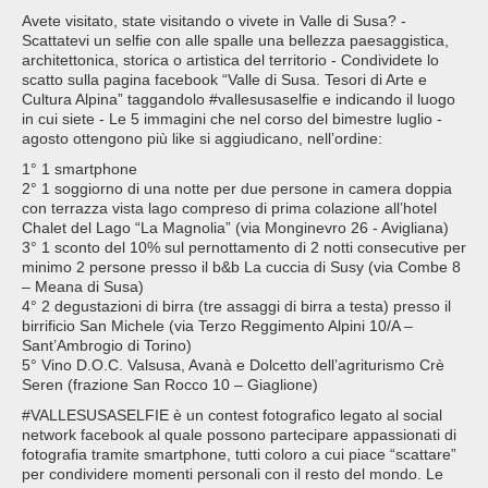
Avete visitato, state visitando o vivete in Valle di Susa? -
Scattatevi un selfie con alle spalle una bellezza paesaggistica,
architettonica, storica o artistica del territorio - Condividete lo
scatto sulla pagina facebook “Valle di Susa. Tesori di Arte e
Cultura Alpina” taggandolo #vallesusaselfie e indicando il luogo
in cui siete - Le 5 immagini che nel corso del bimestre luglio -
agosto ottengono più like si aggiudicano, nell’ordine:
1° 1 smartphone
2° 1 soggiorno di una notte per due persone in camera doppia
con terrazza vista lago compreso di prima colazione all’hotel
Chalet del Lago “La Magnolia” (via Monginevro 26 - Avigliana)
3° 1 sconto del 10% sul pernottamento di 2 notti consecutive per
minimo 2 persone presso il b&b La cuccia di Susy (via Combe 8
– Meana di Susa)
4° 2 degustazioni di birra (tre assaggi di birra a testa) presso il
birrificio San Michele (via Terzo Reggimento Alpini 10/A –
Sant’Ambrogio di Torino)
5° Vino D.O.C. Valsusa, Avanà e Dolcetto dell’agriturismo Crè
Seren (frazione San Rocco 10 – Giaglione)
#VALLESUSASELFIE è un contest fotografico legato al social
network facebook al quale possono partecipare appassionati di
fotografia tramite smartphone, tutti coloro a cui piace “scattare”
per condividere momenti personali con il resto del mondo. Le