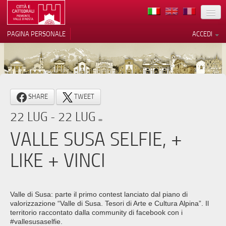
TERRITORIO
PAGINA PERSONALE
ACCEDI
ARTE
ARCHITETTURE
MUSEI
Le tue preferenze relative alla
SHARE
TWEET
privacy
ITINERARI
22 LUG - 22 LUG
Informativa sulla raccolta
EVENTI
VALLE SUSA SELFIE, +
ACCOGLIENZE
LIKE + VINCI
VOLONTARI
CONTATTI
Valle di Susa: parte il primo contest lanciato dal piano di
valorizzazione “Valle di Susa. Tesori di Arte e Cultura Alpina”. Il
PRESS
territorio raccontato dalla community di facebook con i
#vallesusaselfie.