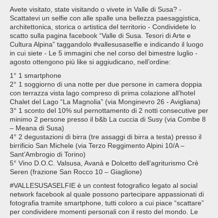
Avete visitato, state visitando o vivete in Valle di Susa? -
Scattatevi un selfie con alle spalle una bellezza paesaggistica,
architettonica, storica o artistica del territorio - Condividete lo
scatto sulla pagina facebook “Valle di Susa. Tesori di Arte e
Cultura Alpina” taggandolo #vallesusaselfie e indicando il luogo
in cui siete - Le 5 immagini che nel corso del bimestre luglio -
agosto ottengono più like si aggiudicano, nell’ordine:
1° 1 smartphone
2° 1 soggiorno di una notte per due persone in camera doppia
con terrazza vista lago compreso di prima colazione all’hotel
Chalet del Lago “La Magnolia” (via Monginevro 26 - Avigliana)
3° 1 sconto del 10% sul pernottamento di 2 notti consecutive per
minimo 2 persone presso il b&b La cuccia di Susy (via Combe 8
– Meana di Susa)
4° 2 degustazioni di birra (tre assaggi di birra a testa) presso il
birrificio San Michele (via Terzo Reggimento Alpini 10/A –
Sant’Ambrogio di Torino)
5° Vino D.O.C. Valsusa, Avanà e Dolcetto dell’agriturismo Crè
Seren (frazione San Rocco 10 – Giaglione)
#VALLESUSASELFIE è un contest fotografico legato al social
network facebook al quale possono partecipare appassionati di
fotografia tramite smartphone, tutti coloro a cui piace “scattare”
per condividere momenti personali con il resto del mondo. Le