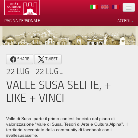
TERRITORIO
PAGINA PERSONALE
ACCEDI
ARTE
ARCHITETTURE
MUSEI
Le tue preferenze relative alla
SHARE
TWEET
privacy
ITINERARI
22 LUG - 22 LUG
Informativa sulla raccolta
EVENTI
VALLE SUSA SELFIE, +
ACCOGLIENZE
LIKE + VINCI
VOLONTARI
CONTATTI
Valle di Susa: parte il primo contest lanciato dal piano di
valorizzazione “Valle di Susa. Tesori di Arte e Cultura Alpina”. Il
PRESS
territorio raccontato dalla community di facebook con i
#vallesusaselfie.