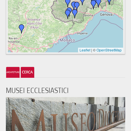
Leaflet
|
©
OpenStreetMap
MUSEI ECCLESIASTICI