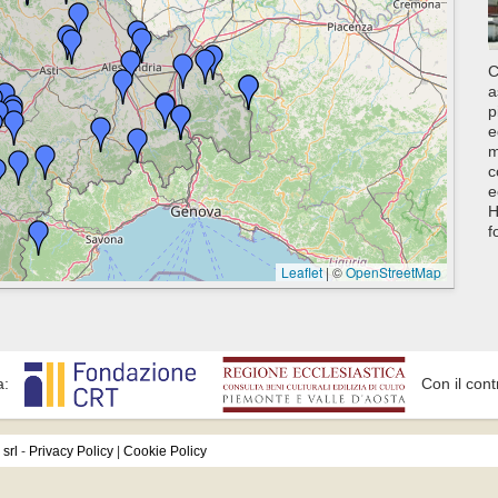
C
a
p
e
m
c
e
H
f
Leaflet
|
©
OpenStreetMap
a:
Con il cont
srl
-
Privacy Policy
|
Cookie Policy