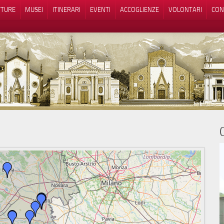
TTURE
MUSEI
ITINERARI
EVENTI
ACCOGLIENZE
VOLONTARI
CON
iva sulla raccolta
Le tue preferenze relative alla priva