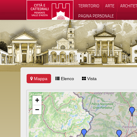
TERRITORIO
ARTE
ARCHITE
PAGINA PERSONALE
Mappa
Elenco
Vista
Informat
+
−