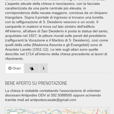
L’aspetto attuale della chiesa è neoclassico, con la facciata
caratterizzata da una parte centrale più elevata, in
corrispondenza della navata maggiore, conclusa da un timpano
triangolare. Sopra il portale di ingresso si trovano una lunetta
con la raffigurazione di S. Desiderio vescovo e un oculo. Il
campanile in mattoni si trova sul lato sinistro dell’edificio.
All’interno, all’altare di San Desiderio è posta la statua del santo,
acquistata nel 1927; le pitture murali sulle pareti del presbiterio
(raffiguranti la Vocazione e il Martirio di S. Desiderio), così come
quelli della volta (Madonna Assunta e gli Evangelisti) sono di
Anacleto Laretto (1911-12). Le tele sugli altari sono quelle
descritte nel 1714 all’interno della chiesa precedente ai lavori di
rifacimento.
Orari
BENE APERTO SU PRENOTAZIONE
La chiesa è visitabile contattando l'associazione di volontari
diocesani Antipodes ODV al 392.9388505 oppure scrivendo
tramite mail ad antipodescasale@gmail.com