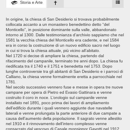
Storia e Arte
In origine, la chiesa di San Desiderio si trovava probabilmente
collocata accanto a un monastero benedettino detto “del
Monticello”, in posizione dominante sulla valle, abbandonato
intorno al 1300. Dalle testimonianza d’archivio sappiamo che nel
1581 la vecchia chiesa del Monticello era cadente, e nel 1584
era in corso la costruzione di un nuovo edificio sacro nel luogo
in cui si trova la chiesa attuale, più vicino all’abitato.
Nel 1720 si decise di ampliare la chiesa, partendo dal
rifacimento del campanile, terminato tre anni dopo. La chiesa fu
riedificata tra il 1740 e il 1751 e benedetta nel 1753. Dopo
lunghe controversie tra gli abitanti di San Desiderio e i parroci di
Calliano, la chiesa venne formalmente eretta a parrocchiale nel
1781.
Nel secolo successivo vennero fuse e messe in opera tre nuove
campane per opera di Pietro ed Evasio Gattinara e venne
costruito il coro in noce. L’orologio sul campanile venne
installato nel 1891, poco prima dei lavori di ampliamento
dell’edificio durante i quali vennero aggiunte due navatelle
laterali e venne prolungata la parte anteriore di due campate a
causa dell’aumento della popolazione. Il sagrato venne allestito
nel 1910 e il rinnovamento dell’intero complesso venne
consacrato dal vescovo di Casale monsignor Gavotti nel 1912.