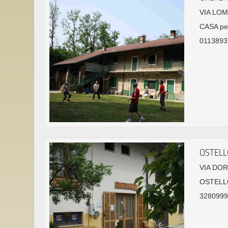
VIA LO
CASA pe
01138937
OSTELL
VIA DOR
OSTELL
32809995