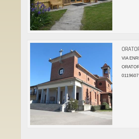
ORATOR
VIA ENR
ORATOR
0119607