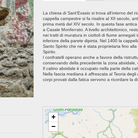
La chiesa di Sant’Evasio si trova all’interno del 
cappella campestre si fa risalire al XII secolo, an
prima metà del XIV secolo. In questa fase antica
a Casale Monferrato. A livello architettonico, res
nei tratti di muratura in ciottoli di fiume annegati
inferiore della parete dipinta. Nel 1400 la cappell
Santo Spirito che ne è stata proprietaria fino alla
Spirito.
I confratelli operano anche a favore della ristruttu
conservando della precedente la zona absidale, e 
Il catino absidale è occupato nella parte della ca
Nella fascia mediana è affrescata al Teoria degli Ap
corpi provati dalla fatica servono a ricordare la d
+
−