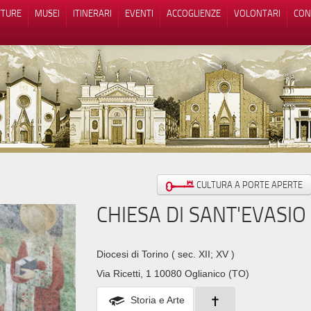
TTURE
MUSEI
ITINERARI
EVENTI
ACCOGLIENZE
VOLONTARI
CON
iva sulla raccolta
Le tue preferenze relative alla priva
CULTURA A PORTE APERTE
CHIESA DI SANT'EVASIO
Diocesi di Torino
( sec. XII; XV )
Via Ricetti, 1 10080 Oglianico (TO)
Storia e Arte