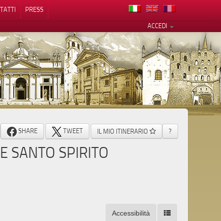
TATTI
PRESS
ACCEDI
cy
SHARE
TWEET
IL MIO ITINERARIO
?
 E SANTO SPIRITO
Accessibilità