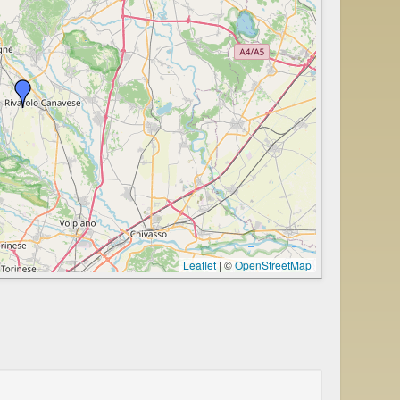
Leaflet
|
©
OpenStreetMap