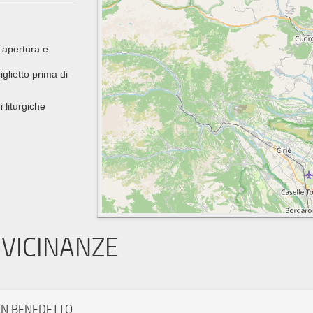
 apertura e
glietto prima di
i liturgiche
VICINANZE
AN BENEDETTO