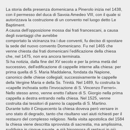
La storia della presenza domenicana a Pinerolo inizia nel 1438,
con il permesso del duca di Savoia Amedeo VIII, con il quale si
autorizzava la costruzione di un convento nel luogo detto Le
Baptiment.
A causa dell’opposizione mossa dai frati francescani, a causa
degli svantaggi che avrebbe
comportato la vicinanza tra i due conventi, fu deciso di spostare
la sede del nuovo convento Domenicano. Fu nel 1465 che
venne chiesta dai frati domenicani l’edificazione della chiesa
che, nel 1475, non era ancora terminata.
Si ha notizia, dalla fine del XV secolo e per la prima metà del
successivo, dell’edificazione di cappelle interne alla chiesa: per
prima quella di S. Maria Maddalena, fondata da Napione,
canonico delle chiese collegiali; successivamente le cappelle
della Vergine Maria e della Ss. Trinità. Nel 1489, fu costruita la
«capelle inchoata sotto l’invocazione di S. Vincenzo Ferreri».
Nello stesso anno, venne eretto l’altare di S. Giorgio nella prima
cappella a destra entrando nella chiesa. Nel 1525, venne
costruita dai tessitori di panno la cappella di S. Martino.
Durante tutto il Cinquecento la chiesa doveva però versare in
uno stato di degrado, tanto che risultano vari aiuti richiesti per il
restauro del complesso religioso. Nella visita apostolica del 1584
la chiesa viene descritta sprovvista di sacrestia, ma amplissima,
suddivisa in cinque navate, e già bisognosa di restauri in più