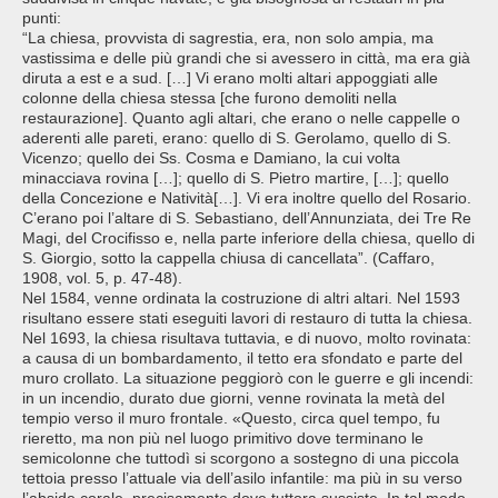
punti:
“La chiesa, provvista di sagrestia, era, non solo ampia, ma
vastissima e delle più grandi che si avessero in città, ma era già
diruta a est e a sud. […] Vi erano molti altari appoggiati alle
colonne della chiesa stessa [che furono demoliti nella
restaurazione]. Quanto agli altari, che erano o nelle cappelle o
aderenti alle pareti, erano: quello di S. Gerolamo, quello di S.
Vicenzo; quello dei Ss. Cosma e Damiano, la cui volta
minacciava rovina […]; quello di S. Pietro martire, […]; quello
della Concezione e Natività[…]. Vi era inoltre quello del Rosario.
C’erano poi l’altare di S. Sebastiano, dell’Annunziata, dei Tre Re
Magi, del Crocifisso e, nella parte inferiore della chiesa, quello di
S. Giorgio, sotto la cappella chiusa di cancellata”. (Caffaro,
1908, vol. 5, p. 47-48).
Nel 1584, venne ordinata la costruzione di altri altari. Nel 1593
risultano essere stati eseguiti lavori di restauro di tutta la chiesa.
Nel 1693, la chiesa risultava tuttavia, e di nuovo, molto rovinata:
a causa di un bombardamento, il tetto era sfondato e parte del
muro crollato. La situazione peggiorò con le guerre e gli incendi:
in un incendio, durato due giorni, venne rovinata la metà del
tempio verso il muro frontale. «Questo, circa quel tempo, fu
rieretto, ma non più nel luogo primitivo dove terminano le
semicolonne che tuttodì si scorgono a sostegno di una piccola
tettoia presso l’attuale via dell’asilo infantile: ma più in su verso