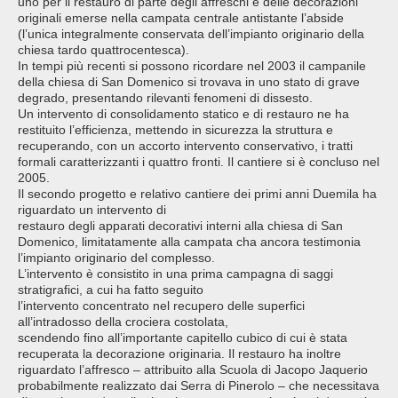
uno per il restauro di parte degli affreschi e delle decorazioni
originali emerse nella campata centrale antistante l’abside
(l’unica integralmente conservata dell’impianto originario della
chiesa tardo quattrocentesca).
In tempi più recenti si possono ricordare nel 2003 il campanile
della chiesa di San Domenico si trovava in uno stato di grave
degrado, presentando rilevanti fenomeni di dissesto.
Un intervento di consolidamento statico e di restauro ne ha
restituito l’efficienza, mettendo in sicurezza la struttura e
recuperando, con un accorto intervento conservativo, i tratti
formali caratterizzanti i quattro fronti. Il cantiere si è concluso nel
2005.
Il secondo progetto e relativo cantiere dei primi anni Duemila ha
riguardato un intervento di
restauro degli apparati decorativi interni alla chiesa di San
Domenico, limitatamente alla campata cha ancora testimonia
l’impianto originario del complesso.
L’intervento è consistito in una prima campagna di saggi
stratigrafici, a cui ha fatto seguito
l’intervento concentrato nel recupero delle superfici
all’intradosso della crociera costolata,
scendendo fino all’importante capitello cubico di cui è stata
recuperata la decorazione originaria. Il restauro ha inoltre
riguardato l’affresco – attribuito alla Scuola di Jacopo Jaquerio
probabilmente realizzato dai Serra di Pinerolo – che necessitava