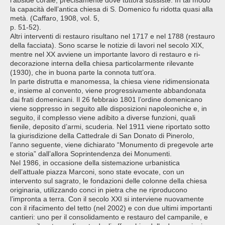
l’abside corale, precisamente dove tuttora sussiste. In tal modo
la capacità dell’antica chiesa di S. Domenico fu ridotta quasi alla
metà. (Caffaro, 1908, vol. 5,
p. 51-52).
Altri interventi di restauro risultano nel 1717 e nel 1788 (restauro
della facciata). Sono scarse le notizie di lavori nel secolo XIX,
mentre nel XX avviene un importante lavoro di restauro e ri-
decorazione interna della chiesa particolarmente rilevante
(1930), che in buona parte la connota tutt’ora.
In parte distrutta e manomessa, la chiesa viene ridimensionata
e, insieme al convento, viene progressivamente abbandonata
dai frati domenicani. Il 26 febbraio 1801 l’ordine domenicano
viene soppresso in seguito alle disposizioni napoleoniche e, in
seguito, il complesso viene adibito a diverse funzioni, quali
fienile, deposito d’armi, scuderia. Nel 1911 viene riportato sotto
la giurisdizione della Cattedrale di San Donato di Pinerolo,
l’anno seguente, viene dichiarato “Monumento di pregevole arte
e storia” dall’allora Soprintendenza dei Monumenti.
Nel 1986, in occasione della sistemazione urbanistica
dell’attuale piazza Marconi, sono state evocate, con un
intervento sul sagrato, le fondazioni delle colonne della chiesa
originaria, utilizzando conci in pietra che ne riproducono
l’impronta a terra. Con il secolo XXI si interviene nuovamente
con il rifacimento del tetto (nel 2002) e con due ultimi importanti
cantieri: uno per il consolidamento e restauro del campanile, e