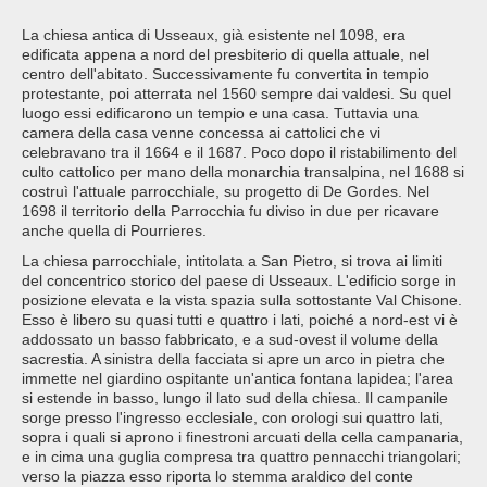
La chiesa antica di Usseaux, già esistente nel 1098, era
edificata appena a nord del presbiterio di quella attuale, nel
centro dell'abitato. Successivamente fu convertita in tempio
protestante, poi atterrata nel 1560 sempre dai valdesi. Su quel
luogo essi edificarono un tempio e una casa. Tuttavia una
camera della casa venne concessa ai cattolici che vi
celebravano tra il 1664 e il 1687. Poco dopo il ristabilimento del
culto cattolico per mano della monarchia transalpina, nel 1688 si
costruì l'attuale parrocchiale, su progetto di De Gordes. Nel
1698 il territorio della Parrocchia fu diviso in due per ricavare
anche quella di Pourrieres.
La chiesa parrocchiale, intitolata a San Pietro, si trova ai limiti
del concentrico storico del paese di Usseaux. L'edificio sorge in
posizione elevata e la vista spazia sulla sottostante Val Chisone.
Esso è libero su quasi tutti e quattro i lati, poiché a nord-est vi è
addossato un basso fabbricato, e a sud-ovest il volume della
sacrestia. A sinistra della facciata si apre un arco in pietra che
immette nel giardino ospitante un'antica fontana lapidea; l'area
si estende in basso, lungo il lato sud della chiesa. Il campanile
sorge presso l'ingresso ecclesiale, con orologi sui quattro lati,
sopra i quali si aprono i finestroni arcuati della cella campanaria,
e in cima una guglia compresa tra quattro pennacchi triangolari;
verso la piazza esso riporta lo stemma araldico del conte