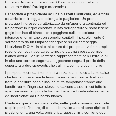
Eugenio Brunetta, che a inizio XX secolo contribuì al suo
restauro e donò l'orologio meccanico.
La facciata è prospiciente ad una piazzetta lastricata, ed è finita
ad arriccio e tinteggiato color giallo paglierino. Un pronao
protegge l'ingresso caratterizzato da un'apertura centinata ed
un portone in legno chiodato. A lato dell'apertura vi sono lesene
grigie bordate di bianco, che poggiano sulla zoccolatura in
intonaco e terminano con semplici capitelli. Il piccolo fronte è
sormontato da un timpano triangolare su cui campeggia
l'iscrizione D.O.M. In alto, al centro del prospetto, vi è un ampio
rosone con vetri lavorati sottolineato da una spessa cornice
bianca avorio. Segue l'affresco rappresentante san Pietro, e più
in alto una cornice sagomata aggettante segna il profilo della
copertura a due spioventi, che culmina con la croce in ferro.
I prospetti secondari sono finiti a rinzaffo al rustico a base calce
che lascia intravedere la tessitura muraria in pietra. Nel lato
nord le aperture sono quasi del tutto tamponate tranne due
lunette verso l'ingresso; stessa situazione a sud, in cui tutte le
aperture sono tamponate tranne che le tre lobate inferiormente
ed incorniciate da un bordo bianco.
L'aula è coperta da volte a botte, nelle quali si inseriscono corte
unghie per le finestre, di cui quelle rivolte a nord sono dipinte. Il
presbiterio ha una volta emisferica; quest'ultima contiene due