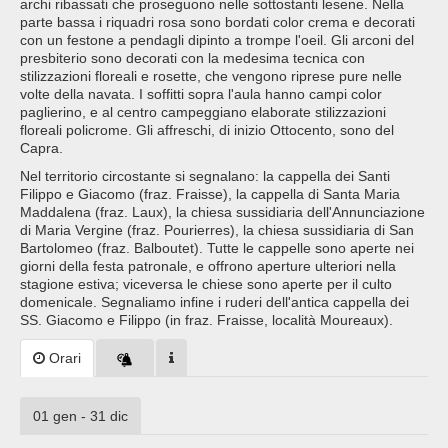
archi ribassati che proseguono nelle sottostanti lesene. Nella
parte bassa i riquadri rosa sono bordati color crema e decorati
con un festone a pendagli dipinto a trompe l'oeil. Gli arconi del
presbiterio sono decorati con la medesima tecnica con
stilizzazioni floreali e rosette, che vengono riprese pure nelle
volte della navata. I soffitti sopra l'aula hanno campi color
paglierino, e al centro campeggiano elaborate stilizzazioni
floreali policrome. Gli affreschi, di inizio Ottocento, sono del
Capra.
Nel territorio circostante si segnalano: la cappella dei Santi
Filippo e Giacomo (fraz. Fraisse), la cappella di Santa Maria
Maddalena (fraz. Laux), la chiesa sussidiaria dell'Annunciazione
di Maria Vergine (fraz. Pourierres), la chiesa sussidiaria di San
Bartolomeo (fraz. Balboutet). Tutte le cappelle sono aperte nei
giorni della festa patronale, e offrono aperture ulteriori nella
stagione estiva; viceversa le chiese sono aperte per il culto
domenicale. Segnaliamo infine i ruderi dell'antica cappella dei
SS. Giacomo e Filippo (in fraz. Fraisse, località Moureaux).
Orari
01 gen - 31 dic