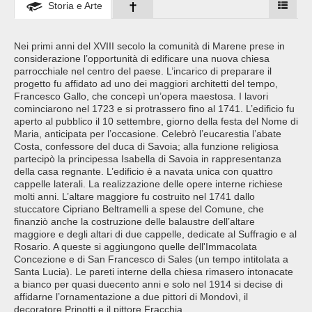
Storia e Arte
Nei primi anni del XVIII secolo la comunità di Marene prese in
considerazione l’opportunità di edificare una nuova chiesa
parrocchiale nel centro del paese. L’incarico di preparare il
progetto fu affidato ad uno dei maggiori architetti del tempo,
Francesco Gallo, che concepì un’opera maestosa. I lavori
cominciarono nel 1723 e si protrassero fino al 1741. L’edificio fu
aperto al pubblico il 10 settembre, giorno della festa del Nome di
Maria, anticipata per l’occasione. Celebrò l’eucarestia l’abate
Costa, confessore del duca di Savoia; alla funzione religiosa
partecipò la principessa Isabella di Savoia in rappresentanza
della casa regnante. L’edificio è a navata unica con quattro
cappelle laterali. La realizzazione delle opere interne richiese
molti anni. L’altare maggiore fu costruito nel 1741 dallo
stuccatore Cipriano Beltramelli a spese del Comune, che
finanziò anche la costruzione delle balaustre dell’altare
maggiore e degli altari di due cappelle, dedicate al Suffragio e al
Rosario. A queste si aggiungono quelle dell'Immacolata
Concezione e di San Francesco di Sales (un tempo intitolata a
Santa Lucia). Le pareti interne della chiesa rimasero intonacate
a bianco per quasi duecento anni e solo nel 1914 si decise di
affidarne l’ornamentazione a due pittori di Mondovì, il
decoratore Prinotti e il pittore Fracchia.