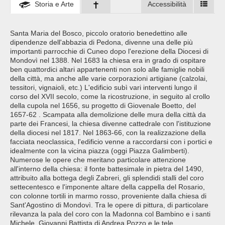
Storia e Arte
Accessibilità
Santa Maria del Bosco, piccolo oratorio benedettino alle
dipendenze dell'abbazia di Pedona, divenne una delle più
importanti parrocchie di Cuneo dopo l'erezione della Diocesi di
Mondovì nel 1388. Nel 1683 la chiesa era in grado di ospitare
ben quattordici altari appartenenti non solo alle famiglie nobili
della città, ma anche alle varie corporazioni artigiane (calzolai,
tessitori, vignaioli, etc.) L'edificio subì vari interventi lungo il
corso del XVII secolo, come la ricostruzione, in seguito al crollo
della cupola nel 1656, su progetto di Giovenale Boetto, del
1657-62 . Scampata alla demolizione delle mura della città da
parte dei Francesi, la chiesa divenne cattedrale con l'istituzione
della diocesi nel 1817. Nel 1863-66, con la realizzazione della
facciata neoclassica, l'edificio venne a raccordarsi con i portici e
idealmente con la vicina piazza (oggi Piazza Galimberti).
Numerose le opere che meritano particolare attenzione
all'interno della chiesa: il fonte battesimale in pietra del 1490,
attribuito alla bottega degli Zabreri, gli splendidi stalli del coro
settecentesco e l'imponente altare della cappella del Rosario,
con colonne tortili in marmo rosso, proveniente dalla chiesa di
Sant'Agostino di Mondovì. Tra le opere di pittura, di particolare
rilevanza la pala del coro con la Madonna col Bambino e i santi
Michele, Giovanni Battista di Andrea Pozzo e le tele