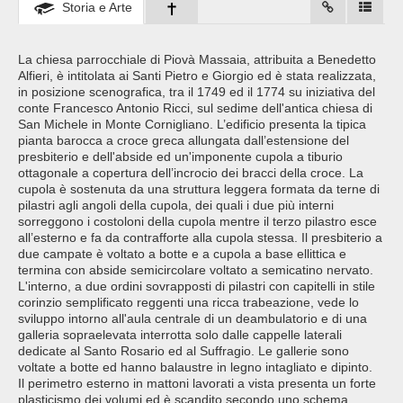
Storia e Arte
La chiesa parrocchiale di Piovà Massaia, attribuita a Benedetto
Alfieri, è intitolata ai Santi Pietro e Giorgio ed è stata realizzata,
in posizione scenografica, tra il 1749 ed il 1774 su iniziativa del
conte Francesco Antonio Ricci, sul sedime dell'antica chiesa di
San Michele in Monte Cornigliano. L’edificio presenta la tipica
pianta barocca a croce greca allungata dall’estensione del
presbiterio e dell'abside ed un'imponente cupola a tiburio
ottagonale a copertura dell’incrocio dei bracci della croce. La
cupola è sostenuta da una struttura leggera formata da terne di
pilastri agli angoli della cupola, dei quali i due più interni
sorreggono i costoloni della cupola mentre il terzo pilastro esce
all’esterno e fa da contrafforte alla cupola stessa. Il presbiterio a
due campate è voltato a botte e a cupola a base ellittica e
termina con abside semicircolare voltato a semicatino nervato.
L'interno, a due ordini sovrapposti di pilastri con capitelli in stile
corinzio semplificato reggenti una ricca trabeazione, vede lo
sviluppo intorno all'aula centrale di un deambulatorio e di una
galleria sopraelevata interrotta solo dalle cappelle laterali
dedicate al Santo Rosario ed al Suffragio. Le gallerie sono
voltate a botte ed hanno balaustre in legno intagliato e dipinto.
Il perimetro esterno in mattoni lavorati a vista presenta un forte
plasticismo dei volumi ed è scandito secondo uno schema