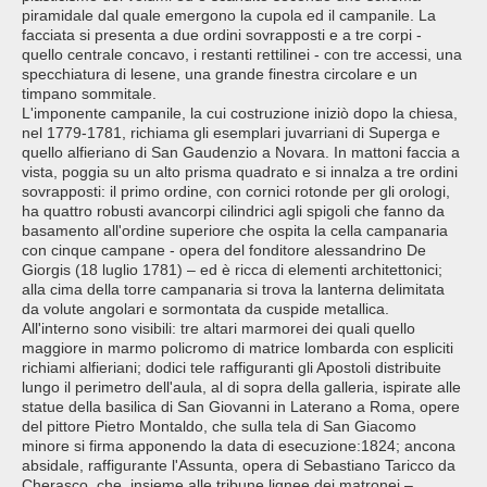
piramidale dal quale emergono la cupola ed il campanile. La
facciata si presenta a due ordini sovrapposti e a tre corpi -
quello centrale concavo, i restanti rettilinei - con tre accessi, una
specchiatura di lesene, una grande finestra circolare e un
timpano sommitale.
L'imponente campanile, la cui costruzione iniziò dopo la chiesa,
nel 1779-1781, richiama gli esemplari juvarriani di Superga e
quello alfieriano di San Gaudenzio a Novara. In mattoni faccia a
vista, poggia su un alto prisma quadrato e si innalza a tre ordini
sovrapposti: il primo ordine, con cornici rotonde per gli orologi,
ha quattro robusti avancorpi cilindrici agli spigoli che fanno da
basamento all'ordine superiore che ospita la cella campanaria
con cinque campane - opera del fonditore alessandrino De
Giorgis (18 luglio 1781) – ed è ricca di elementi architettonici;
alla cima della torre campanaria si trova la lanterna delimitata
da volute angolari e sormontata da cuspide metallica.
All'interno sono visibili: tre altari marmorei dei quali quello
maggiore in marmo policromo di matrice lombarda con espliciti
richiami alfieriani; dodici tele raffiguranti gli Apostoli distribuite
lungo il perimetro dell'aula, al di sopra della galleria, ispirate alle
statue della basilica di San Giovanni in Laterano a Roma, opere
del pittore Pietro Montaldo, che sulla tela di San Giacomo
minore si firma apponendo la data di esecuzione:1824; ancona
absidale, raffigurante l'Assunta, opera di Sebastiano Taricco da
Cherasco, che, insieme alle tribune lignee dei matronei –