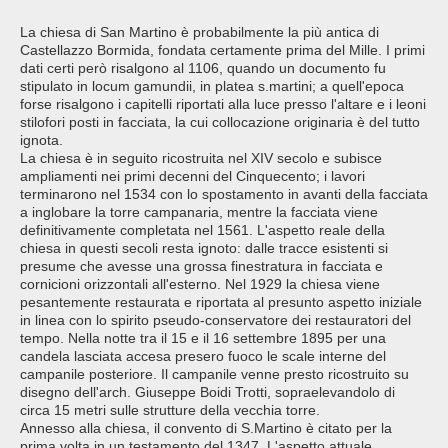
La chiesa di San Martino è probabilmente la più antica di
Castellazzo Bormida, fondata certamente prima del Mille. I primi
dati certi però risalgono al 1106, quando un documento fu
stipulato in locum gamundii, in platea s.martini; a quell'epoca
forse risalgono i capitelli riportati alla luce presso l'altare e i leoni
stilofori posti in facciata, la cui collocazione originaria è del tutto
ignota.
La chiesa è in seguito ricostruita nel XIV secolo e subisce
ampliamenti nei primi decenni del Cinquecento; i lavori
terminarono nel 1534 con lo spostamento in avanti della facciata
a inglobare la torre campanaria, mentre la facciata viene
definitivamente completata nel 1561. L'aspetto reale della
chiesa in questi secoli resta ignoto: dalle tracce esistenti si
presume che avesse una grossa finestratura in facciata e
cornicioni orizzontali all'esterno. Nel 1929 la chiesa viene
pesantemente restaurata e riportata al presunto aspetto iniziale
in linea con lo spirito pseudo-conservatore dei restauratori del
tempo. Nella notte tra il 15 e il 16 settembre 1895 per una
candela lasciata accesa presero fuoco le scale interne del
campanile posteriore. Il campanile venne presto ricostruito su
disegno dell'arch. Giuseppe Boidi Trotti, sopraelevandolo di
circa 15 metri sulle strutture della vecchia torre.
Annesso alla chiesa, il convento di S.Martino è citato per la
prima volta in un testamento del 1347. L'aspetto attuale