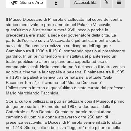
Storia e Arte
Accessibilità
Il Museo Diocesano di Pinerolo è collocato nel cuore del centro
storico medievale, e precisamente nel Palazzo Vescovile,
quest’ultimo già esistente a metà XVIII secolo perché in
precedenza era stato la sede del governatore della città. La
parte dell’edificio su via Vescovado è più antica, mentre quella
su via del Pino veniva realizzata su disegno dell’ingegner
Cambiano tra il 1906 e il 1910, sottraendo spazio al preesistente
giardino. In un primo tempo vi si installava al pianterreno un
teatro pubblico, e al primo piano una cappella ad uso di
compagnie laicali. Nella seconda metà del secolo il teatro veniva
adibito a cinema, e la cappella a palestra. Finalmente tra il 1995
e il 1997 la palestra veniva trasformata nella attuale “Sala
Pacem in Terris”, e il cinema nel “Museo Diocesano”.
L’allestimento interno di quest’ultimo è stato curato dal professor
Mario Marchiando Pacchiola.
Storia, culto e bellezza: si può sintetizzare così il Museo, il primo
del genere sorto in Piemonte nel 1997, a due passi dalla
Cattedrale di San Donato. Queste tre parole racchiudono il
cammino di uomini e donne attraverso oltre 250 anni di
presenza vescovile: la Diocesi di Pinerolo venne infatti fondata
nel 1748. Storia, culto e bellezza ”leggibili” nelle pitture e nelle