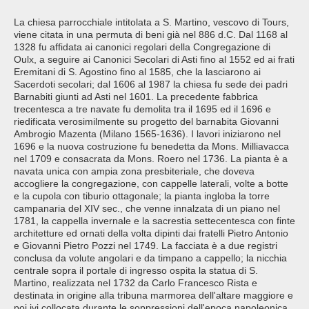
La chiesa parrocchiale intitolata a S. Martino, vescovo di Tours,
viene citata in una permuta di beni già nel 886 d.C. Dal 1168 al
1328 fu affidata ai canonici regolari della Congregazione di
Oulx, a seguire ai Canonici Secolari di Asti fino al 1552 ed ai frati
Eremitani di S. Agostino fino al 1585, che la lasciarono ai
Sacerdoti secolari; dal 1606 al 1987 la chiesa fu sede dei padri
Barnabiti giunti ad Asti nel 1601. La precedente fabbrica
trecentesca a tre navate fu demolita tra il 1695 ed il 1696 e
riedificata verosimilmente su progetto del barnabita Giovanni
Ambrogio Mazenta (Milano 1565-1636). I lavori iniziarono nel
1696 e la nuova costruzione fu benedetta da Mons. Milliavacca
nel 1709 e consacrata da Mons. Roero nel 1736. La pianta è a
navata unica con ampia zona presbiteriale, che doveva
accogliere la congregazione, con cappelle laterali, volte a botte
e la cupola con tiburio ottagonale; la pianta ingloba la torre
campanaria del XIV sec., che venne innalzata di un piano nel
1781, la cappella invernale e la sacrestia settecentesca con finte
architetture ed ornati della volta dipinti dai fratelli Pietro Antonio
e Giovanni Pietro Pozzi nel 1749. La facciata è a due registri
conclusa da volute angolari e da timpano a cappello; la nicchia
centrale sopra il portale di ingresso ospita la statua di S.
Martino, realizzata nel 1732 da Carlo Francesco Rista e
destinata in origine alla tribuna marmorea dell'altare maggiore e
poi ivi collocata durante le soppressioni dell'epoca napoleonica.