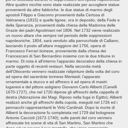
Altre quattro nicchie sono state realizzate per accogliere statue
provenienti da altre fabbriche: le due statue di marmo degli
apostoli Filippo e Giacomo provenienti dalla Certosa di
Valmanera (1815) e quelle lignee, ora in deposito, della Fede e
della Speranza, provenienti dalla chiesa della Madonna delle
Grazie dei padri Agostiniani nel 1806. Nel 1732 viene realizzato
un nuovo altare che sempre nel periodo delle soppressioni
napoleoniche, 1804, sarà venduto alla parrocchiale di Calliano,
lasciando il posto all'altare maggiore del 1756, opera di
Francesco Ferrari ticinese, proveniente dalla chiesa dei
Francescani di San Bernardino insieme con le due tribune in
marmo. Di nota è all’interno l’apparato decorativo della chiesa in
parte oggetto di recenti restauri. Nella seconda metà
dell'Ottocento vennero realizzate ridipinture della volta del coro
ad opera del sacerdote torinese Mentasti; l’apparato
ornamentale a stucco e ad affresco è ad opera di mastri
luganesi e del pittore astigiano Giovanni Carlo Aliberti (Canelli
1670-1727), che nel 1720 dipinse gli affreschi della cappella di
destra (Adorazione dei Magi, Riposo nella fuga in Egitto); Aliberti
realizzò anche gli affreschi della cupola, eseguiti nel 1726 ed i
pennacchi rappresentanti le Virtù Cardinali. Dopo la morte di
Aliberti la decorazione fu completata nel 1729 dal bolognese
Antonio Caccioli (1672-1740); sulle pareti del coro vennero
affrescate tre scene di vita di San Martino, San Martino che