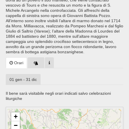
dona ad un povero il suo mantello, che viene consacrato
vescovo di Tours e che resuscita un morto e la figura di S.
Michele Arcangelo nella controfacciata. Gli affreschi della
cappella di sinistra sono opera di Giovanni Battista Pozzo.
All’interno sono inoltre visibili l’altare di marmo donato nel 1714
da Mons. Milliavacca, realizzato da Pompeo Marchesi e dal figlio
Giulio di Saltrio (Varese); l’altare della Madonna di Lourdes del
1884 ed battistero del 1880, mentre sull’altare maggiore
campeggia uno splendido crocifisso settecentesco in legno,
avvolto da un grande perizoma con fiocco ridondante, lavoro
sembra di bottega astigiana bonzanighese.
Orari
01 gen - 31 dic
Il bene sarà visitabile negli orari indicati salvo celebrazioni
liturgiche
+
−