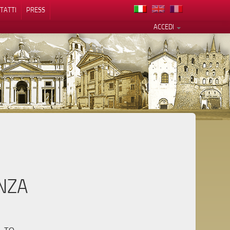
TATTI
PRESS
ACCEDI
cy
NZA