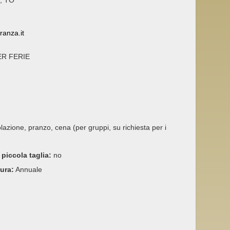
, TO
ranza.it
R FERIE
olazione, pranzo, cena (per gruppi, su richiesta per i
 piccola taglia:
no
tura:
Annuale