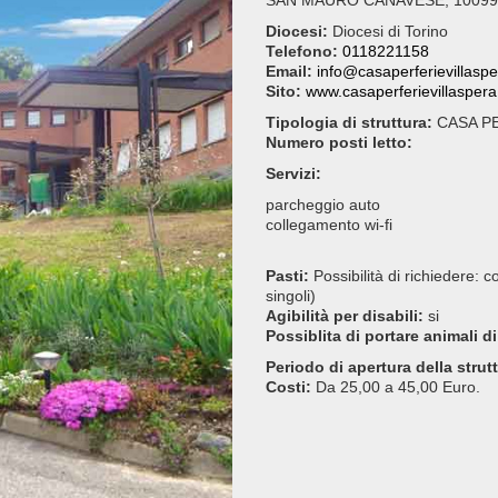
SAN MAURO CANAVESE, 10099
Diocesi:
Diocesi di Torino
Telefono:
0118221158
Email:
info@casaperferievillaspe
Sito:
www.casaperferievillaspera
Tipologia di struttura:
CASA PE
Numero posti letto:
Servizi:
parcheggio auto
collegamento wi-fi
Pasti:
Possibilità di richiedere: c
singoli)
Agibilità per disabili:
si
Possiblita di portare animali di
Periodo di apertura della strut
Costi:
Da 25,00 a 45,00 Euro.