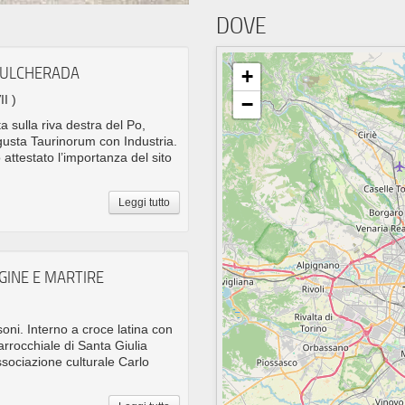
DOVE
 PULCHERADA
+
II )
−
a sulla riva destra del Po,
gusta Taurinorum con Industria.
attestato l’importanza del sito
Leggi tutto
RGINE E MARTIRE
osoni. Interno a croce latina con
parrocchiale di Santa Giulia
ssociazione culturale Carlo