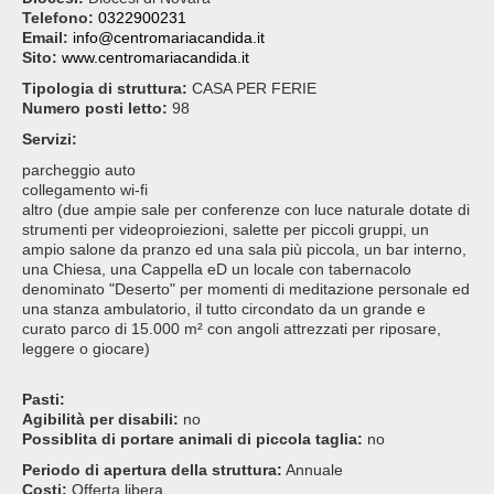
Telefono:
0322900231
Email:
info@centromariacandida.it
Sito:
www.centromariacandida.it
Tipologia di struttura:
CASA PER FERIE
Numero posti letto:
98
Servizi:
parcheggio auto
collegamento wi-fi
altro (due ampie sale per conferenze con luce naturale dotate di
strumenti per videoproiezioni, salette per piccoli gruppi, un
ampio salone da pranzo ed una sala più piccola, un bar interno,
una Chiesa, una Cappella eD un locale con tabernacolo
denominato "Deserto" per momenti di meditazione personale ed
una stanza ambulatorio, il tutto circondato da un grande e
curato parco di 15.000 m² con angoli attrezzati per riposare,
leggere o giocare)
Pasti:
Agibilità per disabili:
no
Possiblita di portare animali di piccola taglia:
no
Periodo di apertura della struttura:
Annuale
Costi:
Offerta libera