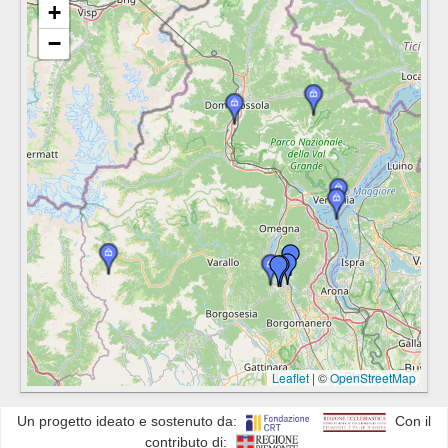
+
−
Leaflet
|
©
OpenStreetMap
Un progetto ideato e sostenuto da:
Con il
contributo di: